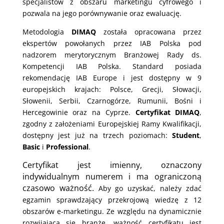
specjalistów z obszaru marketingu cyfrowego i
pozwala na jego porównywanie oraz ewaluację.
Metodologia
DIMAQ
została opracowana przez
ekspertów powołanych przez IAB Polska pod
nadzorem merytorycznym Branżowej Rady ds.
Kompetencji IAB Polska. Standard posiada
rekomendację IAB Europe i jest dostępny w 9
europejskich krajach: Polsce, Grecji, Słowacji,
Słowenii, Serbii, Czarnogórze, Rumunii, Bośni i
Hercegowinie oraz na Cyprze.
Certyfikat DIMAQ
,
zgodny z założeniami Europejskiej Ramy Kwalifikacji,
dostępny jest już na trzech poziomach:
Student
,
Basic
i
Professional
.
Certyfikat jest imienny, oznaczony
indywidualnym numerem i ma ograniczoną
czasowo ważność.
Aby go uzyskać, należy zdać
egzamin sprawdzający przekrojową wiedzę z 12
obszarów e-marketingu. Ze względu na dynamicznie
rozwijającą się branżę, ważność certyfikatu jest