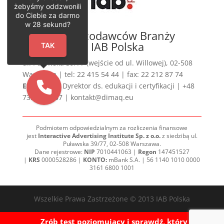
żebyśmy oddzwonili
do Ciebie za darmo
w
28
sekund?
Związek Pracodawców Branży
Internetowej IAB Polska
TAK
ul. Puławska 39/77 (wejście od ul. Willowej), 02-508
Warszawa | tel: 22 415 54 44 | fax: 22 212 87 74
Ewa Opach
Dyrektor ds. edukacji i certyfikacji | +48
735 911 657 | kontakt@dimaq.eu
Podmiotem odpowiedzialnym za rozliczenia finansowe
jest
Interactive Advertising Institute Sp. z o.o.
z siedzibą ul.
Puławska 39/77, 02-508 Warszawa.
Dane rejestrowe:
NIP
7010441063 |
Regon
147451527
|
KRS
0000528286 |
KONTO:
mBank S.A. | 56 1140 1010 0000
3161 6800 1001
Wszelkie Prawa Zastrzeżone © 2013 IAB Polska
Zrób test poziomujący i sprawdź, który