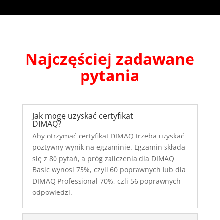
Najczęściej zadawane
pytania
Jak mogę uzyskać certyfikat
DIMAQ?
Aby otrzymać certyfikat DIMAQ trzeba uzyskać
poztywny wynik na egzaminie. Egzamin składa
się z 80 pytań, a próg zaliczenia dla DIMAQ
Basic wynosi 75%, czyli 60 poprawnych lub dla
DIMAQ Professional 70%, czli 56 poprawnych
odpowiedzi.