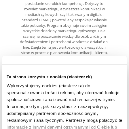
posiadanie szerokich kompetencji. Dotyczy to
również marketingu, a zwłaszcza komunikacji w
mediach cyfrowych, czyli tak zwanym digitalu.
Standard DIMAQ powstał, aby zaspokajać właśnie
takie potrzeby. Program obejmuje swoim zasięgiem
wszystkie dziedziny marketingu cyfrowego. Daje
szansę na poszerzenie wiedzy dla osób z różnym
doświadczeniem i potrzebami w zakresie działań on-
line. Dzięki temu jest wartościowy dla wszystkich
stron w procesie planowania komunikacji – klienta,
agencji i wydawcy. DIMAQ jest dynamiczny. Program i
pytania egzaminacyjne rozwijają się wraz z
upowszechnianiem nowych rozwiązań i technologii.
Dodatkowo, system punktów recertyfikacyjnych
Ta strona korzysta z cookies (ciasteczek)
sprawia, że posiadacz DIMAQ na bieżąco rozwija
swoją wiedzę. Ponadto, DIMAQ ma jeszcze jedną
Wykorzystujemy cookies (ciasteczka) do
zaletę. Wprowadza jeden standard pojęciowy. Dzięki
spersonalizowania treści i reklam, aby oferować funkcje
temu komunikacja pomiędzy klientem, agencją i
społecznościowe i analizować ruch w naszej witrynie.
wydawcą staje się dużo bardziej klarowna i szybsza.
Informacje o tym, jak korzystasz z naszej witryny,
Zachęcam do poszerzenia swoich kompetencji
digitalowych poprzez uzyskanie certyfikatu DIMAQ.
udostępniamy partnerom społecznościowym,
reklamowym i analitycznym. Partnerzy mogą połączyć te
Bartłomiej Popławski
informacje z innymi danymi otrzymanymi od Ciebie lub