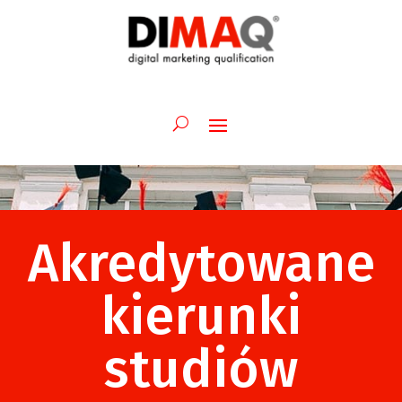
Akredytowane
kierunki
studiów