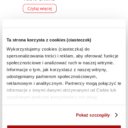
Czytaj więcej
•
Uniwersytet Komisji
Edukacji Narodowej w
Ta strona korzysta z cookies (ciasteczek)
Krakowie
Wykorzystujemy cookies (ciasteczka) do
Specjalność:
spersonalizowania treści i reklam, aby oferować funkcje
Kierunek: Marketing i kreatywna
społecznościowe i analizować ruch w naszej witrynie.
Informacje o tym, jak korzystasz z naszej witryny,
reklama
udostępniamy partnerom społecznościowym,
Rodzaj studiów: podyplomowe –
reklamowym i analitycznym. Partnerzy mogą połączyć te
100% online
informacje z innymi danymi otrzymanymi od Ciebie lub
uzyskanymi podczas korzystania z ich usług.
Czytaj więcej
Pokaż szczegóły
•
Uniwersytet WSB Merito
Wrocław