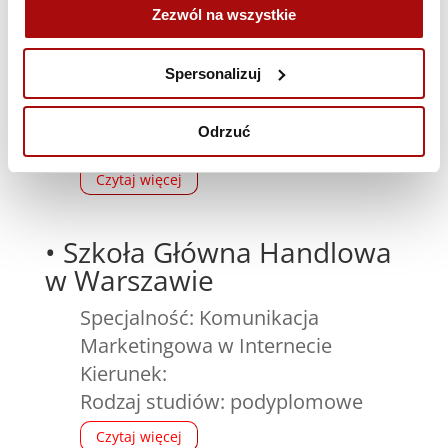
Zezwól na wszystkie
Specjalność:
Kierunek: Digital Marketing
Spersonalizuj
Masterclass
Rodzaj studiów: podyplomowe,
Odrzuć
dwa semestry, niestacjonarne
Czytaj więcej
•
Szkoła Główna Handlowa
w Warszawie
Specjalność: Komunikacja
Marketingowa w Internecie
Kierunek:
Rodzaj studiów: podyplomowe
Czytaj więcej