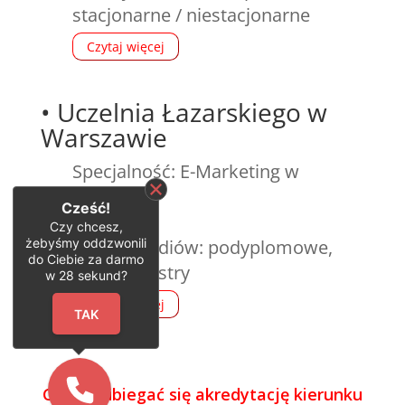
stacjonarne / niestacjonarne
Czytaj więcej
•
Uczelnia Łazarskiego w
Warszawie
Specjalność: E-Marketing w
praktyce
Cześć!
Kierunek:
Czy chcesz,
żebyśmy oddzwonili
Rodzaj studiów: podyplomowe,
do Ciebie za darmo
dwa semestry
w
28
sekund?
Czytaj więcej
TAK
Chcesz ubiegać się akredytację kierunku