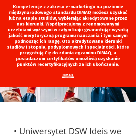
Kompetencje z zakresu e-marketingu na poziomie
międzynarodowego standardu DIMAQ możesz uzyskać
już na etapie studiów, wybierając akredytowane przez
nas kierunki. Współpracujemy z renomowanymi
uczelniami wyższymi w całym kraju gwarantując wysoką
jakość merytoryczną programu nauczania i tym samym
podnosząc ich rangę. Oto akredytowane kierunki
studiów I stopnia, podyplomowych i specjalności, które
przygotują Cię do zdania egzaminu DIMAQ, a
posiadaczom certyfikatów umożliwią uzyskanie
punktów recertyfikacyjnych za ich ukończenie.
•
Uniwersytet DSW Ideis we