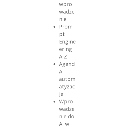
wpro
wadze
nie
Prom
pt
Engine
ering
A-Z
Agenci
AI i
autom
atyzac
je
Wpro
wadze
nie do
AI w