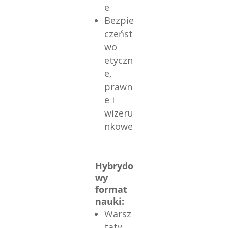
e
Bezpie
czeńst
wo
etyczn
e,
prawn
e i
wizeru
nkowe
Hybrydo
wy
format
nauki:
Warsz
taty