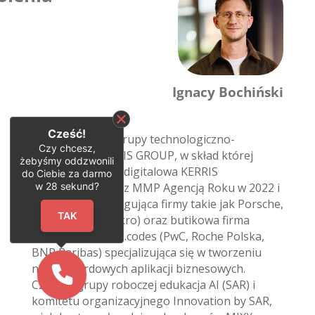
Ignacy Bochiński
Cześć!
Współwłaściciel grupy technologiczno-
Czy chcesz,
reklamowej KERRIS GROUP, w skład której
żebyśmy oddzwonili
wchodzą agencja digitalowa KERRIS
do Ciebie za darmo
w
28
sekund?
(wyróżniona przez MMP Agencją Roku w 2022 i
2024 roku), obsługująca firmy takie jak Porsche,
TAK
Żabka, Uber, Makro) oraz butikowa firma
software’owa 300.codes (PwC, Roche Polska,
BNP Paribas) specjalizująca się w tworzeniu
niestandardowych aplikacji biznesowych.
Członek grupy roboczej edukacja AI (SAR) i
komitetu organizacyjnego Innovation by SAR,