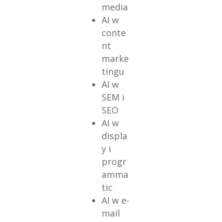
media
AI w
conte
nt
marke
tingu
AI w
SEM i
SEO
AI w
displa
y i
progr
amma
tic
AI w e-
mail