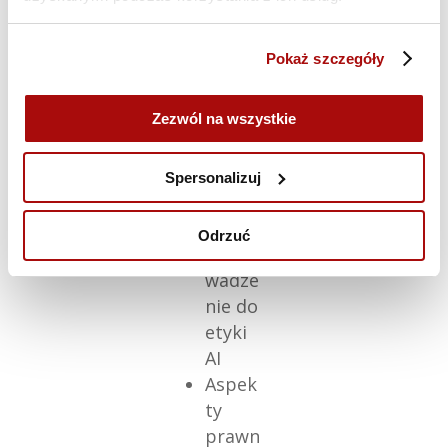
zeństwo
:
Pokaż szczegóły
Świado
me i
Zezwól na wszystkie
bezpiec
zne
wykorzy
Spersonalizuj
stanie
AI.
Odrzuć
Wpro
wadze
nie do
etyki
AI
Aspek
ty
prawn