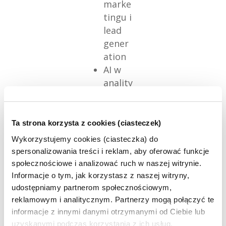
marke
tingu i
lead
gener
ation
AI w
anality
ce
intern
etowej
Ta strona korzysta z cookies (ciasteczek)
+ UX
Wykorzystujemy cookies (ciasteczka) do
AI w
spersonalizowania treści i reklam, aby oferować funkcje
ecom
społecznościowe i analizować ruch w naszej witrynie.
merce
Informacje o tym, jak korzystasz z naszej witryny,
udostępniamy partnerom społecznościowym,
Etyka,
reklamowym i analitycznym. Partnerzy mogą połączyć te
prawo i
informacje z innymi danymi otrzymanymi od Ciebie lub
bezpiec
uzyskanymi podczas korzystania z ich usług.