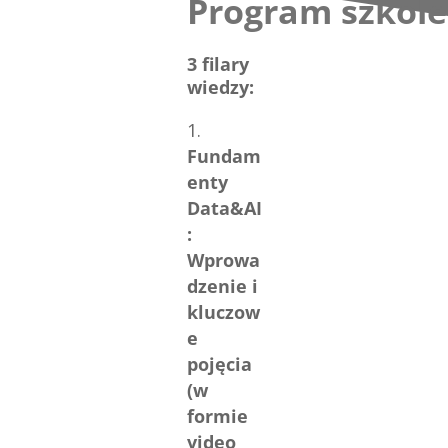
Program szkole
3 filary
wiedzy:
Fundam
enty
Data&AI
:
Wprowa
dzenie i
kluczow
e
pojęcia
(w
formie
video