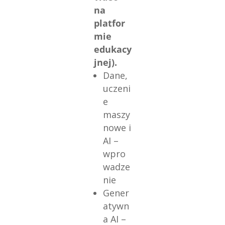
na
platfor
mie
edukacy
jnej).
Dane,
uczeni
e
maszy
nowe i
AI –
wpro
wadze
nie
Gener
atywn
a AI –