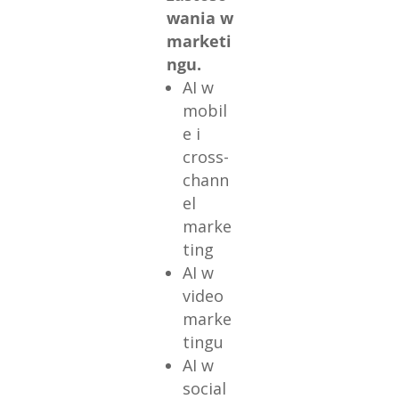
wania w
marketi
ngu.
AI w
mobil
e i
cross-
chann
el
marke
ting
AI w
video
marke
tingu
AI w
social