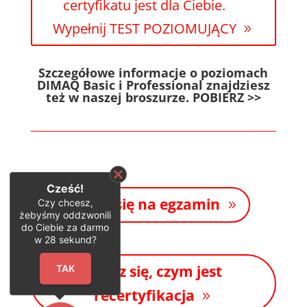
certyfikatu jest dla Ciebie.
Wypełnij TEST POZIOMUJĄCY
Szczegółowe informacje o poziomach
DIMAQ Basic i Professional znajdziesz
też w naszej broszurze. POBIERZ >>
Cześć!
Zapisz się na egzamin
Czy chcesz,
żebyśmy oddzwonili
do Ciebie za darmo
w
28
sekund?
Dowiedz się, czym jest
TAK
recertyfikacja