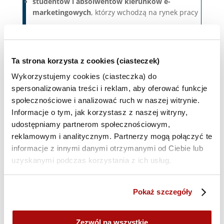
studentów i absolwentów kierunków e-
marketingowych
, którzy wchodzą na rynek pracy
Dowiedz się więcej >>
Ta strona korzysta z cookies (ciasteczek)
Wykorzystujemy cookies (ciasteczka) do
spersonalizowania treści i reklam, aby oferować funkcje
społecznościowe i analizować ruch w naszej witrynie.
Informacje o tym, jak korzystasz z naszej witryny,
udostępniamy partnerom społecznościowym,
reklamowym i analitycznym. Partnerzy mogą połączyć te
informacje z innymi danymi otrzymanymi od Ciebie lub
DIMAQ Professional
– poziom
uzyskanymi podczas korzystania z ich usług.
średniozaawansowany, który potwierdza
kwalifikacje pozwalające na prowadzenie działań
operacyjnych w digital marketingu
Pokaż szczegóły
Adresowany szczególnie do:
Zezwól na wszystkie