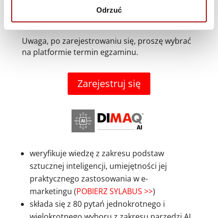
11.12, g. 10:30, Warszawa
Odrzuć
16.12, g. 10:30, Warszawa
Uwaga, po zarejestrowaniu się, proszę wybrać
na platformie termin egzaminu.
Zarejestruj się
weryfikuje wiedzę z zakresu podstaw
sztucznej inteligencji, umiejętności jej
praktycznego zastosowania w e-
marketingu (
POBIERZ SYLABUS >>
)
składa się z 80 pytań jednokrotnego i
wielokrotnego wyboru z zakresu narzędzi AI