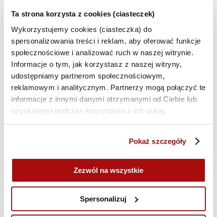
06.08, g. 10:00, Rzeszów
Ta strona korzysta z cookies (ciasteczek)
06.08, g. 13:30, Wrocław
Wykorzystujemy cookies (ciasteczka) do
12.08, g. 10:30, Warszawa
spersonalizowania treści i reklam, aby oferować funkcje
19.08, g. 10:30, Warszawa
społecznościowe i analizować ruch w naszej witrynie.
20.08, g. 13:30, Wrocław
Informacje o tym, jak korzystasz z naszej witryny,
02.09, g. 10:30, Warszawa
udostępniamy partnerom społecznościowym,
03.09, g. 13:30, Wrocław
reklamowym i analitycznym. Partnerzy mogą połączyć te
08.09, g.10:30, Warszawa
informacje z innymi danymi otrzymanymi od Ciebie lub
uzyskanymi podczas korzystania z ich usług.
15.09, g. 10:30, Warszawa
17.09, g. 10:00, Rzeszów
17.09, g. 13:30, Wrocław
Pokaż szczegóły
24.09, g. 10:00, Rzeszów
24.09, g. 10:30, Warszawa
Zezwól na wszystkie
07.10, g. 10:30, Warszawa
29.10, g. 10:30, Warszawa
Spersonalizuj
03.11, g. 10:30, Warszawa
25.11, g. 10:30, Warszawa