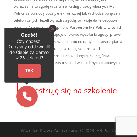
wyrazisz na to zgodę w celu marketingu usług własnych IAB
Polska za pomocą poczty elektronicznej lub w drodze połączeń
telefonicznych. Jeżeli wyrazisz zgodę, to Twoje dane osobowe
mogą być również udostępnione Partnerom IAB Polska w celach
Cześć!
marketingowych. Przysługuje Ci prawo wycofania zgody, prawo
Czy chcesz,
wniesienia sprzeciwu, prawo dostępu do danych, prawo żądania
żebyśmy oddzwonili
ich sprostowania, ich usunięcia lub ograniczenia ich
do Ciebie za darmo
przetwarzania, prawo przenoszenia danych. Szczegółowe
w
28
sekund?
informacje na temat przetwarzania Twoich danych osobowych
TUTAJ
.
TAK
Wszelkie Prawa Zastrzeżone © 2013 IAB Polska