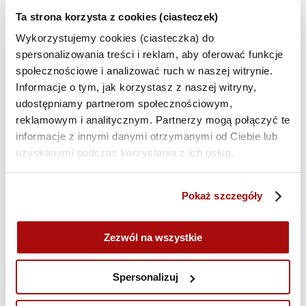
OSOBA FIZYCZNA
FIRMA
Ta strona korzysta z cookies (ciasteczek)
Imię*
Wykorzystujemy cookies (ciasteczka) do
spersonalizowania treści i reklam, aby oferować funkcje
społecznościowe i analizować ruch w naszej witrynie.
Informacje o tym, jak korzystasz z naszej witryny,
Nazwisko*
udostępniamy partnerom społecznościowym,
reklamowym i analitycznym. Partnerzy mogą połączyć te
informacje z innymi danymi otrzymanymi od Ciebie lub
uzyskanymi podczas korzystania z ich usług.
Adres e-mail*
Pokaż szczegóły
Telefon*
Zezwól na wszystkie
Kod rabatowy
Spersonalizuj