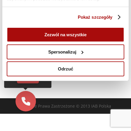
Poprzedni dzień
Następny dzień
Pokaż szczegóły
Zasubskrybuj kalendarz
Zezwól na wszystkie
Cześć!
Czy chcesz,
Spersonalizuj
żebyśmy oddzwonili
do Ciebie za darmo
w
28
sekund?
Odrzuć
TAK
Wszelkie Prawa Zastrzeżone © 2013 IAB Polska