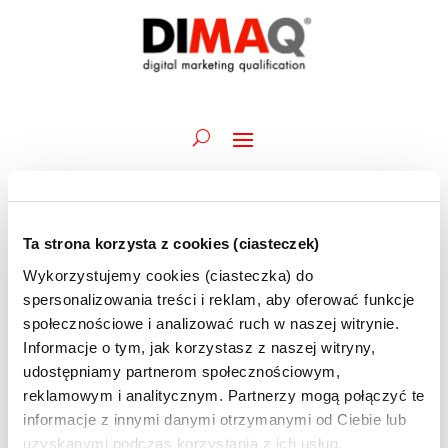
Ta strona korzysta z cookies (ciasteczek)
Wydarzenia
Wydarz
Wy
03.06.2026
Szukaj
Dzień
Wykorzystujemy cookies (ciasteczka) do
Wid
Nawiga
for
Wybierz
naw
spersonalizowania treści i reklam, aby oferować funkcje
po
Trwające
3
datę.
społecznościowe i analizować ruch w naszej witrynie.
wyszuk
czerwca
Informacje o tym, jak korzystasz z naszej witryny,
1 czerwca @ 09:45
-
12 czerwca @ 12:30
i
Akademia DIMAQ Professional | A.Maciorowski
2026
udostępniamy partnerom społecznościowym,
widoka
| 01-03 i 08-12.06 | szkolenie ONLINE
reklamowym i analitycznym. Partnerzy mogą połączyć te
informacje z innymi danymi otrzymanymi od Ciebie lub
uzyskanymi podczas korzystania z ich usług.