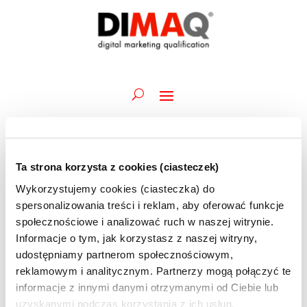
Ta strona korzysta z cookies (ciasteczek)
Wydarzenia
Wydarz
Wy
04.06.2026
Szukaj
Dzień
Wykorzystujemy cookies (ciasteczka) do
Wid
Nawiga
for
Wybierz
naw
spersonalizowania treści i reklam, aby oferować funkcje
po
Trwające
4
datę.
społecznościowe i analizować ruch w naszej witrynie.
wyszuk
czerwca
Informacje o tym, jak korzystasz z naszej witryny,
1 czerwca @ 09:45
-
12 czerwca @ 12:30
i
Akademia DIMAQ Professional | A.Maciorowski
2026
udostępniamy partnerom społecznościowym,
widoka
| 01-03 i 08-12.06 | szkolenie ONLINE
reklamowym i analitycznym. Partnerzy mogą połączyć te
informacje z innymi danymi otrzymanymi od Ciebie lub
uzyskanymi podczas korzystania z ich usług.