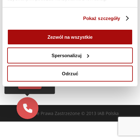
Poprzedni dzień
Następny dzień
Pokaż szczegóły
Zasubskrybuj kalendarz
Zezwól na wszystkie
Cześć!
Czy chcesz,
Spersonalizuj
żebyśmy oddzwonili
do Ciebie za darmo
w
28
sekund?
Odrzuć
TAK
Wszelkie Prawa Zastrzeżone © 2013 IAB Polska