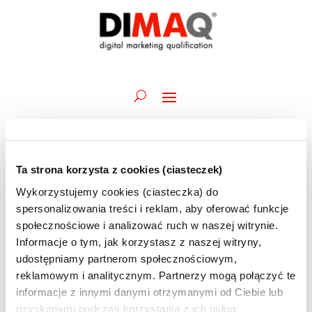
Ta strona korzysta z cookies (ciasteczek)
Wydarzenia
Wydarz
Wy
02.06.2026
Szukaj
Dzień
Wykorzystujemy cookies (ciasteczka) do
Wid
Nawiga
for
Wybierz
naw
spersonalizowania treści i reklam, aby oferować funkcje
po
Trwające
2
datę.
społecznościowe i analizować ruch w naszej witrynie.
wyszuk
czerwca
Informacje o tym, jak korzystasz z naszej witryny,
1 czerwca @ 09:45
-
12 czerwca @ 12:30
i
Akademia DIMAQ Professional | A.Maciorowski
2026
udostępniamy partnerom społecznościowym,
widoka
| 01-03 i 08-12.06 | szkolenie ONLINE
reklamowym i analitycznym. Partnerzy mogą połączyć te
informacje z innymi danymi otrzymanymi od Ciebie lub
uzyskanymi podczas korzystania z ich usług.