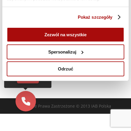
Poprzedni dzień
Następny dzień
Pokaż szczegóły
Zasubskrybuj kalendarz
Zezwól na wszystkie
Cześć!
Czy chcesz,
Spersonalizuj
żebyśmy oddzwonili
do Ciebie za darmo
w
28
sekund?
Odrzuć
TAK
Wszelkie Prawa Zastrzeżone © 2013 IAB Polska