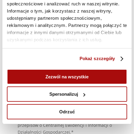
społecznościowe i analizować ruch w naszej witrynie.
Informacje o tym, jak korzystasz z naszej witryny,
udostępniamy partnerom społecznościowym,
reklamowym i analitycznym. Partnerzy mogą połączyć te
informacje z innymi danymi otrzymanymi od Ciebie lub
uzyskanymi podczas korzystania z ich usług.
Oświadczam, że jestem osobą fizyczną
Pokaż szczegóły
dokonującą z przedsiębiorcą czynności prawnej
niezwiązanej bezpośrednio z moją działalnością
Zezwól na wszystkie
gospodarczą lub zawodową lub zawierającą
umowę bezpośrednio związaną z moją
działalnością gospodarczą, gdy z treści tej umowy
Spersonalizuj
wynika, że nie ma ona dla mnie charakteru
zawodowego, wynikającego w szczególności z
przedmiotu wykonywanej przez mnie działalności
Odrzuć
gospodarczej, udostępnionego na podstawie
przepisów o Centralnej Ewidencji i Informacji o
Działalności Gospodarczej.*