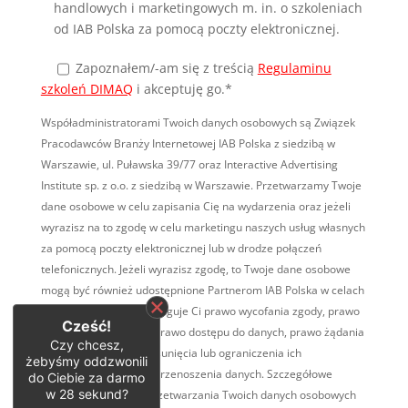
handlowych i marketingowych m. in. o szkoleniach
od IAB Polska za pomocą poczty elektronicznej.
Zapoznałem/-am się
z treścią
Regulaminu
szkoleń DIMAQ
i akceptuję go.*
Współadministratorami Twoich danych osobowych są Związek
Pracodawców Branży Internetowej IAB Polska z siedzibą w
Warszawie, ul. Puławska 39/77 oraz Interactive Advertising
Institute sp. z o.o. z siedzibą w Warszawie. Przetwarzamy Twoje
dane osobowe w celu zapisania Cię na wydarzenia oraz jeżeli
wyrazisz na to zgodę w celu marketingu naszych usług własnych
za pomocą poczty elektronicznej lub w drodze połączeń
telefonicznych. Jeżeli wyrazisz zgodę, to Twoje dane osobowe
mogą być również udostępnione Partnerom IAB Polska w celach
marketingowych. Przysługuje Ci prawo wycofania zgody, prawo
Cześć!
wniesienia sprzeciwu, prawo dostępu do danych, prawo żądania
Czy chcesz,
ich sprostowania, ich usunięcia lub ograniczenia ich
żebyśmy oddzwonili
przetwarzania, prawo przenoszenia danych. Szczegółowe
do Ciebie za darmo
w
28
sekund?
informacje na temat przetwarzania Twoich danych osobowych