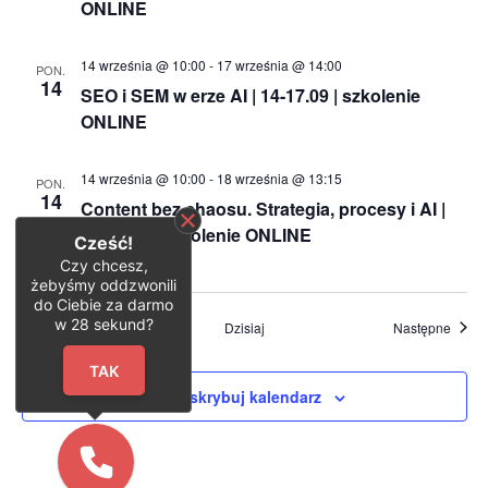
ONLINE
14 września @ 10:00
-
17 września @ 14:00
PON.
14
SEO i SEM w erze AI | 14-17.09 | szkolenie
ONLINE
14 września @ 10:00
-
18 września @ 13:15
PON.
14
Content bez chaosu. Strategia, procesy i AI |
14-18.09 | szkolenie ONLINE
Cześć!
Czy chcesz,
żebyśmy oddzwonili
do Ciebie za darmo
w
28
sekund?
Wydarzenia
Wydar
Poprzednie
Dzisiaj
Następne
TAK
Zasubskrybuj kalendarz