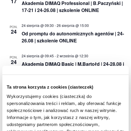
17
Akademia DIMAQ Professional | B.Paczyński |
17-21 i 24-26.08 | szkolenie ONLINE
24 sierpnia @ 09:30
-
26 sierpnia @ 15:00
PON.
24
Od promptu do autonomicznych agentów | 24-
26.08 | szkolenie ONLINE
24 sierpnia @ 09:45
-
2 września @ 12:30
PON.
24
Akademia DIMAQ Basic | M.Bartołd | 24-28.08 i
31.08-02.09 | szkolenie ONLINE
24 sierpnia @ 10:00
-
27 sierpnia @ 13:15
Ta strona korzysta z cookies (ciasteczek)
PON.
24
Analiza danych sprzedażowych | 24-27.08 |
Wykorzystujemy cookies (ciasteczka) do
szkolenie ONLINE
spersonalizowania treści i reklam, aby oferować funkcje
społecznościowe i analizować ruch w naszej witrynie.
25 sierpnia @ 10:00
-
28 sierpnia @ 16:30
Informacje o tym, jak korzystasz z naszej witryny,
WT.
25
Akademia DIMAQ Professional | A.Maciorowski
udostępniamy partnerom społecznościowym,