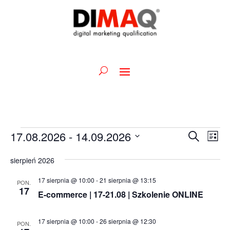
Wydarzenia
Wydarz
Wy
17.08.2026
 - 
14.09.2026
Szukaj
Lista
Wid
Nawiga
Wybierz
naw
po
sierpień 2026
datę.
wyszuk
17 sierpnia @ 10:00
-
21 sierpnia @ 13:15
PON.
i
17
E-commerce | 17-21.08 | Szkolenie ONLINE
widoka
17 sierpnia @ 10:00
-
26 sierpnia @ 12:30
PON.