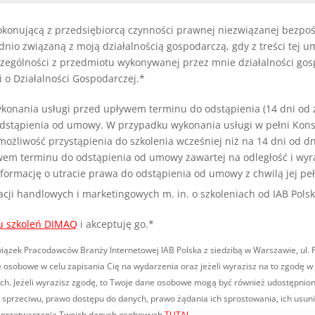
konującą z przedsiębiorcą czynności prawnej niezwiązanej bezpoś
o związaną z moją działalnością gospodarczą, gdy z treści tej u
zególności z przedmiotu wykonywanej przez mnie działalności go
i o Działalności Gospodarczej.*
ykonania usługi przed upływem terminu do odstąpienia (14 dni o
 odstąpienia od umowy. W przypadku wykonania usługi w pełni Ko
możliwość przystąpienia do szkolenia wcześniej niż na 14 dni od 
wem terminu do odstąpienia od umowy zawartej na odległość i wyr
ormację o utracie prawa do odstąpienia od umowy z chwilą jej pe
i handlowych i marketingowych m. in. o szkoleniach od IAB Polsk
u szkoleń DIMAQ
i akceptuję go.*
ek Pracodawców Branży Internetowej IAB Polska z siedzibą w Warszawie, ul. Puła
 osobowe w celu zapisania Cię na wydarzenia oraz jeżeli wyrazisz na to zgodę 
nych. Jeżeli wyrazisz zgodę, to Twoje dane osobowe mogą być również udostępni
 sprzeciwu, prawo dostępu do danych, prawo żądania ich sprostowania, ich usuni
t przetwarzania Twoich danych osobowych
TUTAJ
.