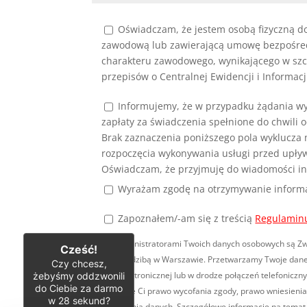
Oświadczam, że jestem osobą fizyczną do
zawodową lub zawierającą umowę bezpośredni
charakteru zawodowego, wynikającego w szc
przepisów o Centralnej Ewidencji i Informacj
Informujemy, że w przypadku żądania w
zapłaty za świadczenia spełnione do chwili
Brak zaznaczenia poniższego pola wyklucza 
rozpoczęcia wykonywania usługi przed upły
Oświadczam, że przyjmuję do wiadomości inf
Wyrażam zgodę na otrzymywanie informacj
Zapoznałem/-am się
z treścią
Regulamin
Współadministratorami Twoich danych osobowych są Związ
Cześć!
z o.o. z siedzibą w Warszawie. Przetwarzamy Twoje dane
Czy chcesz,
żebyśmy oddzwonili
poczty elektronicznej lub w drodze połączeń telefonicz
do Ciebie za darmo
Przysługuje Ci prawo wycofania zgody, prawo wniesienia
w
28
sekund?
przenoszenia danych. Szczegółowe informacje na tema