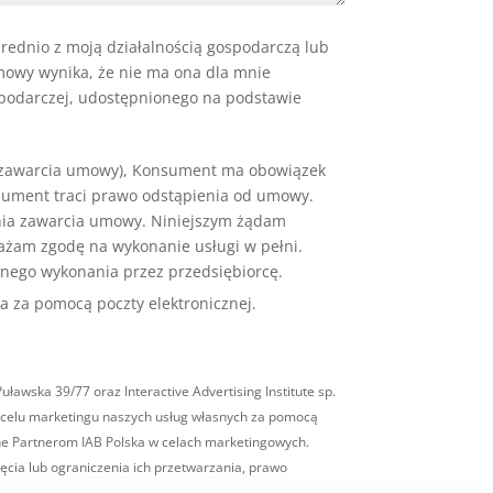
rednio z moją działalnością gospodarczą lub
mowy wynika, że nie ma ona dla mnie
spodarczej, udostępnionego na podstawie
d zawarcia umowy), Konsument ma obowiązek
nsument traci prawo odstąpienia od umowy.
dnia zawarcia umowy. Niniejszym żądam
ażam zgodę na wykonanie usługi w pełni.
łnego wykonania przez przedsiębiorcę.
a za pomocą poczty elektronicznej.
wska 39/77 oraz Interactive Advertising Institute sp.
w celu marketingu naszych usług własnych za pomocą
one Partnerom IAB Polska w celach marketingowych.
ęcia lub ograniczenia ich przetwarzania, prawo