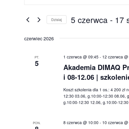
po
kluczowe.
wyszukiwaniu
Szukaj
5 czerwca
 - 
17 
i
wg
Dzisiaj
widokach
słowa
Wybierz
kluczowego
datę.
czerwiec 2026
Wydarzenia.
1 czerwca @ 09:45
-
12 czerwca @
PT.
5
Akademia DIMAQ Pro
i 08-12.06 | szkole
Koszt szkolenia dla 1 os.: 4 200 zł 
12:30 03.06, g.10:00-12:30 08.06, 
g.10:00-12:30 12.06, g.10:00-12:3
8 czerwca @ 10:00
-
10 czerwca @
PON.
8