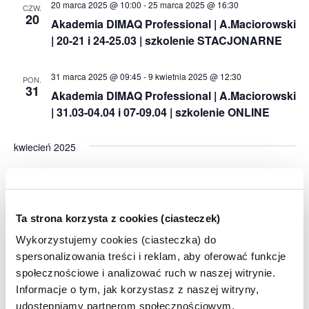
20 marca 2025 @ 10:00
-
25 marca 2025 @ 16:30
CZW.
20
Akademia DIMAQ Professional | A.Maciorowski
| 20-21 i 24-25.03 | szkolenie STACJONARNE
31 marca 2025 @ 09:45
-
9 kwietnia 2025 @ 12:30
PON.
31
Akademia DIMAQ Professional | A.Maciorowski
| 31.03-04.04 i 07-09.04 | szkolenie ONLINE
kwiecień 2025
7 kwietnia 2025 @ 09:45
-
16 kwietnia 2025 @ 12:30
PON.
7
Akademia DIMAQ Basic | M.Bartołd | 07-11 i 14-
16.04 | szkolenie ONLINE
Ta strona korzysta z cookies (ciasteczek)
Wykorzystujemy cookies (ciasteczka) do
7 kwietnia 2025 @ 16:15
-
17 kwietnia 2025 @ 19:00
PON.
spersonalizowania treści i reklam, aby oferować funkcje
7
Akademia DIMAQ Professional | J.Szostak | 07-
społecznościowe i analizować ruch w naszej witrynie.
10 i 14-17.04 | szkolenie ONLINE
Informacje o tym, jak korzystasz z naszej witryny,
udostępniamy partnerom społecznościowym,