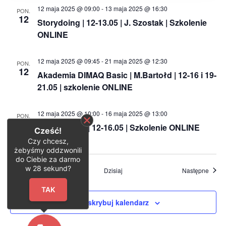
12 maja 2025 @ 09:00
-
13 maja 2025 @ 16:30
PON.
12
Storydoing | 12-13.05 | J. Szostak | Szkolenie
ONLINE
12 maja 2025 @ 09:45
-
21 maja 2025 @ 12:30
PON.
12
Akademia DIMAQ Basic | M.Bartołd | 12-16 i 19-
21.05 | szkolenie ONLINE
12 maja 2025 @ 10:00
-
16 maja 2025 @ 13:00
PON.
12
E-commerce | 12-16.05 | Szkolenie ONLINE
Cześć!
Czy chcesz,
żebyśmy oddzwonili
do Ciebie za darmo
w
28
sekund?
Wydarzenia
Wydar
Poprzednie
Dzisiaj
Następne
TAK
Zasubskrybuj kalendarz