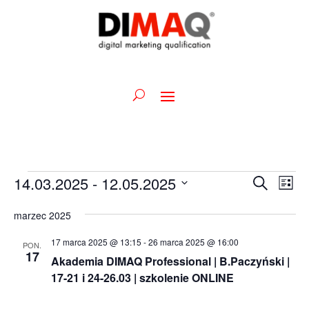
Wydarzenia
Wydarz
Wy
14.03.2025
 - 
12.05.2025
Szukaj
Lista
Wid
Nawiga
Wybierz
naw
po
marzec 2025
datę.
wyszuk
17 marca 2025 @ 13:15
-
26 marca 2025 @ 16:00
PON.
i
17
Akademia DIMAQ Professional | B.Paczyński |
widoka
17-21 i 24-26.03 | szkolenie ONLINE