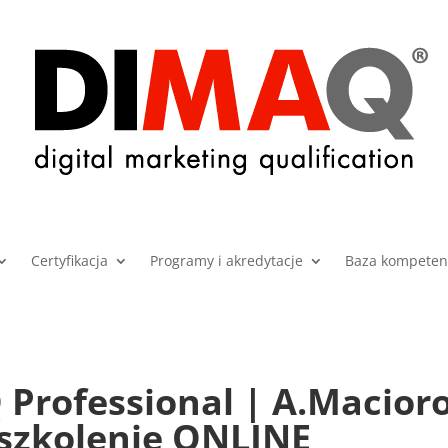
Certyfikacja
Programy i akredytacje
Baza kompetenc
rofessional | A.Macioro
| szkolenie ONLINE