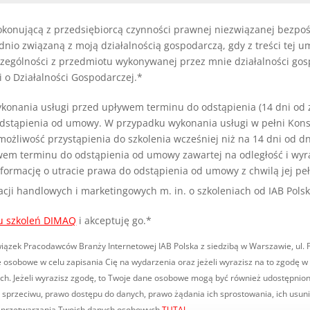
konującą z przedsiębiorcą czynności prawnej niezwiązanej bezpoś
o związaną z moją działalnością gospodarczą, gdy z treści tej u
zególności z przedmiotu wykonywanej przez mnie działalności go
i o Działalności Gospodarczej.*
ykonania usługi przed upływem terminu do odstąpienia (14 dni o
 odstąpienia od umowy. W przypadku wykonania usługi w pełni Ko
możliwość przystąpienia do szkolenia wcześniej niż na 14 dni od 
wem terminu do odstąpienia od umowy zawartej na odległość i wyr
ormację o utracie prawa do odstąpienia od umowy z chwilą jej pe
i handlowych i marketingowych m. in. o szkoleniach od IAB Polsk
u szkoleń DIMAQ
i akceptuję go.*
ek Pracodawców Branży Internetowej IAB Polska z siedzibą w Warszawie, ul. Puła
 osobowe w celu zapisania Cię na wydarzenia oraz jeżeli wyrazisz na to zgodę 
nych. Jeżeli wyrazisz zgodę, to Twoje dane osobowe mogą być również udostępni
 sprzeciwu, prawo dostępu do danych, prawo żądania ich sprostowania, ich usuni
t przetwarzania Twoich danych osobowych
TUTAJ
.