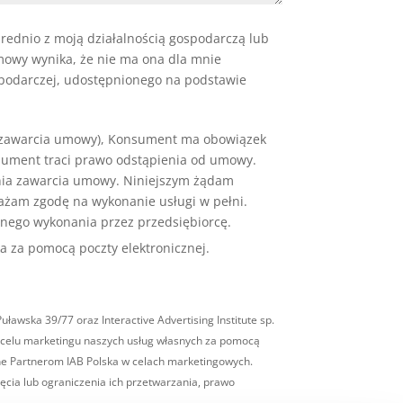
rednio z moją działalnością gospodarczą lub
mowy wynika, że nie ma ona dla mnie
spodarczej, udostępnionego na podstawie
d zawarcia umowy), Konsument ma obowiązek
nsument traci prawo odstąpienia od umowy.
dnia zawarcia umowy. Niniejszym żądam
ażam zgodę na wykonanie usługi w pełni.
łnego wykonania przez przedsiębiorcę.
a za pomocą poczty elektronicznej.
wska 39/77 oraz Interactive Advertising Institute sp.
w celu marketingu naszych usług własnych za pomocą
one Partnerom IAB Polska w celach marketingowych.
ęcia lub ograniczenia ich przetwarzania, prawo