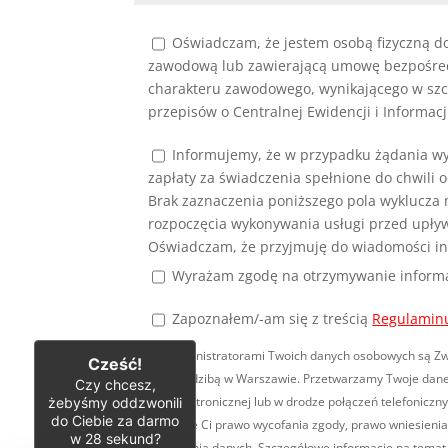
Oświadczam, że jestem osobą fizyczną do
zawodową lub zawierającą umowę bezpośredni
charakteru zawodowego, wynikającego w szc
przepisów o Centralnej Ewidencji i Informacj
Informujemy, że w przypadku żądania w
zapłaty za świadczenia spełnione do chwili
Brak zaznaczenia poniższego pola wyklucza 
rozpoczęcia wykonywania usługi przed upły
Oświadczam, że przyjmuję do wiadomości inf
Wyrażam zgodę na otrzymywanie informacj
Zapoznałem/-am się
z treścią
Regulamin
Współadministratorami Twoich danych osobowych są Związ
Cześć!
z o.o. z siedzibą w Warszawie. Przetwarzamy Twoje dane
Czy chcesz,
żebyśmy oddzwonili
poczty elektronicznej lub w drodze połączeń telefonicz
do Ciebie za darmo
Przysługuje Ci prawo wycofania zgody, prawo wniesienia
w
28
sekund?
przenoszenia danych. Szczegółowe informacje na tema