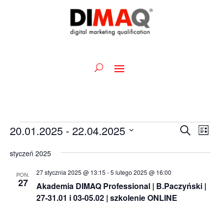
Wydarzenia
Wydarz
Wy
20.01.2025
 - 
22.04.2025
Szukaj
Lista
Wid
Nawiga
Wybierz
naw
po
styczeń 2025
datę.
wyszuk
27 stycznia 2025 @ 13:15
-
5 lutego 2025 @ 16:00
PON.
i
27
Akademia DIMAQ Professional | B.Paczyński |
widoka
27-31.01 i 03-05.02 | szkolenie ONLINE