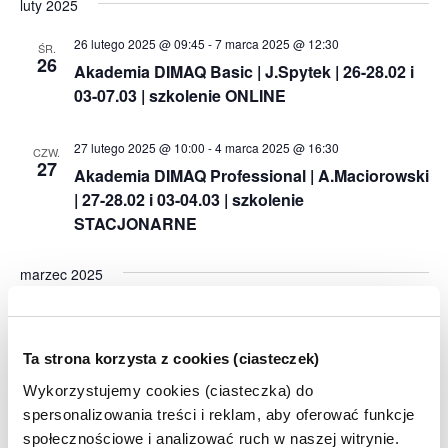
luty 2025
26 lutego 2025 @ 09:45
-
7 marca 2025 @ 12:30
ŚR.
26
Akademia DIMAQ Basic | J.Spytek | 26-28.02 i
03-07.03 | szkolenie ONLINE
27 lutego 2025 @ 10:00
-
4 marca 2025 @ 16:30
CZW.
27
Akademia DIMAQ Professional | A.Maciorowski
| 27-28.02 i 03-04.03 | szkolenie
STACJONARNE
marzec 2025
3 marca 2025 @ 10:00
-
5 marca 2025 @ 14:00
PON.
3
Trendy w marketingu | 03-05.03 | szkolenie
Ta strona korzysta z cookies (ciasteczek)
ONLINE
Wykorzystujemy cookies (ciasteczka) do
spersonalizowania treści i reklam, aby oferować funkcje
17 marca 2025 @ 13:15
-
26 marca 2025 @ 16:00
PON.
17
społecznościowe i analizować ruch w naszej witrynie.
Akademia DIMAQ Professional | B.Paczyński |