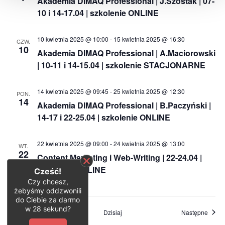
Akademia DIMAQ Professional | J.Szostak | 07-
10 i 14-17.04 | szkolenie ONLINE
10 kwietnia 2025 @ 10:00
-
15 kwietnia 2025 @ 16:30
CZW.
10
Akademia DIMAQ Professional | A.Maciorowski
| 10-11 i 14-15.04 | szkolenie STACJONARNE
14 kwietnia 2025 @ 09:45
-
25 kwietnia 2025 @ 12:30
PON.
14
Akademia DIMAQ Professional | B.Paczyński |
14-17 i 22-25.04 | szkolenie ONLINE
22 kwietnia 2025 @ 09:00
-
24 kwietnia 2025 @ 13:00
WT.
22
Content Marketing i Web-Writing | 22-24.04 |
szkolenie ONLINE
Cześć!
Czy chcesz,
żebyśmy oddzwonili
do Ciebie za darmo
w
28
sekund?
Wydarzenia
Wydar
Poprzednie
Dzisiaj
Następne