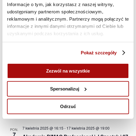
Informacje o tym, jak korzystasz z naszej witryny,
17-21 i 24-26.03 | szkolenie ONLINE
udostępniamy partnerom społecznościowym,
reklamowym i analitycznym. Partnerzy mogą połączyć te
20 marca 2025 @ 10:00
-
25 marca 2025 @ 16:30
CZW.
informacje z innymi danymi otrzymanymi od Ciebie lub
20
Akademia DIMAQ Professional | A.Maciorowski
uzyskanymi podczas korzystania z ich usług.
| 20-21 i 24-25.03 | szkolenie STACJONARNE
Pokaż szczegóły
31 marca 2025 @ 09:45
-
9 kwietnia 2025 @ 12:30
PON.
31
Akademia DIMAQ Professional | A.Maciorowski
| 31.03-04.04 i 07-09.04 | szkolenie ONLINE
Zezwól na wszystkie
kwiecień 2025
Spersonalizuj
7 kwietnia 2025 @ 09:45
-
16 kwietnia 2025 @ 12:30
PON.
7
Akademia DIMAQ Basic | M.Bartołd | 07-11 i 14-
Odrzuć
16.04 | szkolenie ONLINE
7 kwietnia 2025 @ 16:15
-
17 kwietnia 2025 @ 19:00
PON.
7