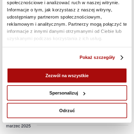
styczeń 2025
społecznościowe i analizować ruch w naszej witrynie.
Informacje o tym, jak korzystasz z naszej witryny,
27 stycznia 2025 @ 13:15
-
5 lutego 2025 @ 16:00
PON.
udostępniamy partnerom społecznościowym,
27
Akademia DIMAQ Professional | B.Paczyński |
reklamowym i analitycznym. Partnerzy mogą połączyć te
27-31.01 i 03-05.02 | szkolenie ONLINE
informacje z innymi danymi otrzymanymi od Ciebie lub
uzyskanymi podczas korzystania z ich usług.
luty 2025
26 lutego 2025 @ 09:45
-
7 marca 2025 @ 12:30
Pokaż szczegóły
ŚR.
26
Akademia DIMAQ Basic | J.Spytek | 26-28.02 i
03-07.03 | szkolenie ONLINE
Zezwól na wszystkie
27 lutego 2025 @ 10:00
-
4 marca 2025 @ 16:30
CZW.
27
Spersonalizuj
Akademia DIMAQ Professional | A.Maciorowski
| 27-28.02 i 03-04.03 | szkolenie
STACJONARNE
Odrzuć
marzec 2025