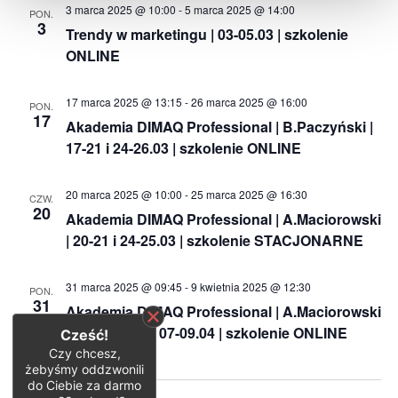
3 marca 2025 @ 10:00
-
5 marca 2025 @ 14:00
PON.
3
Trendy w marketingu | 03-05.03 | szkolenie
ONLINE
17 marca 2025 @ 13:15
-
26 marca 2025 @ 16:00
PON.
17
Akademia DIMAQ Professional | B.Paczyński |
17-21 i 24-26.03 | szkolenie ONLINE
20 marca 2025 @ 10:00
-
25 marca 2025 @ 16:30
CZW.
20
Akademia DIMAQ Professional | A.Maciorowski
| 20-21 i 24-25.03 | szkolenie STACJONARNE
31 marca 2025 @ 09:45
-
9 kwietnia 2025 @ 12:30
PON.
31
Akademia DIMAQ Professional | A.Maciorowski
| 31.03-04.04 i 07-09.04 | szkolenie ONLINE
Cześć!
Czy chcesz,
żebyśmy oddzwonili
do Ciebie za darmo