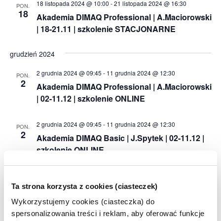
18 listopada 2024 @ 10:00
-
21 listopada 2024 @ 16:30
PON.
18
Akademia DIMAQ Professional | A.Maciorowski
| 18-21.11 | szkolenie STACJONARNE
grudzień 2024
2 grudnia 2024 @ 09:45
-
11 grudnia 2024 @ 12:30
PON.
2
Akademia DIMAQ Professional | A.Maciorowski
| 02-11.12 | szkolenie ONLINE
2 grudnia 2024 @ 09:45
-
11 grudnia 2024 @ 12:30
PON.
2
Akademia DIMAQ Basic | J.Spytek | 02-11.12 |
szkolenie ONLINE
12 grudnia 2024 @ 10:00
-
17 grudnia 2024 @ 16:30
CZW.
12
Ta strona korzysta z cookies (ciasteczek)
Akademia DIMAQ Professional | A.Maciorowski
| 12-13 i 16-17.12 | szkolenie STACJONARNE
Wykorzystujemy cookies (ciasteczka) do
spersonalizowania treści i reklam, aby oferować funkcje