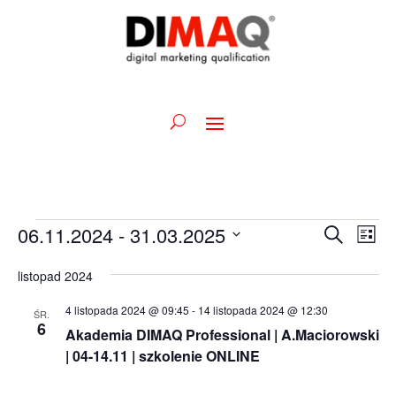
Wydarzenia
Wydarz
Wy
06.11.2024
 - 
31.03.2025
Szukaj
Lista
Wid
Nawiga
Wybierz
naw
po
listopad 2024
datę.
wyszuk
4 listopada 2024 @ 09:45
-
14 listopada 2024 @ 12:30
ŚR.
i
6
Akademia DIMAQ Professional | A.Maciorowski
widoka
| 04-14.11 | szkolenie ONLINE