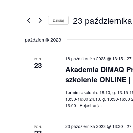
po
kluczowe.
wyszukiwaniu
Szukaj
23 październik
i
wg
Dzisiaj
widokach
słowa
Wybierz
kluczowego
datę.
październik 2023
Wydarzenia.
18 października 2023 @ 13:15
-
27 
PON.
23
Akademia DIMAQ Prof
szkolenie ONLINE 
Termin szkolenia: 18.10, g. 13:15-1
13:30-16:00 24.10, g. 13:30-16:00 2
16:00 Rejestracja:
23 października 2023 @ 13:30
-
27 
PON.
23