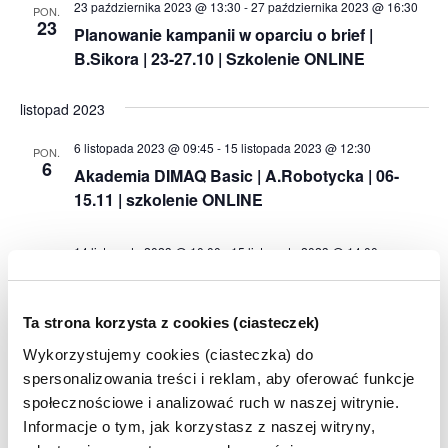
23 października 2023 @ 13:30
-
27 października 2023 @ 16:30
PON.
23
Planowanie kampanii w oparciu o brief |
B.Sikora | 23-27.10 | Szkolenie ONLINE
listopad 2023
6 listopada 2023 @ 09:45
-
15 listopada 2023 @ 12:30
PON.
6
Akademia DIMAQ Basic | A.Robotycka | 06-
15.11 | szkolenie ONLINE
14 listopada 2023 @ 10:00
-
15 listopada 2023 @ 14:00
WT.
14
Projektowanie UX dla marketerów | 14-15.11 |
szkolenie ONLINE
Ta strona korzysta z cookies (ciasteczek)
Wykorzystujemy cookies (ciasteczka) do
23 listopada 2023 @ 10:00
-
28 listopada 2023 @ 16:30
CZW.
23
spersonalizowania treści i reklam, aby oferować funkcje
Akademia DIMAQ Basic | M.Bartołd | 23-24 i 27-
społecznościowe i analizować ruch w naszej witrynie.
28.11 | szkolenie STACJONARNE
Informacje o tym, jak korzystasz z naszej witryny,