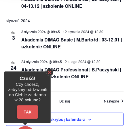
04-13.12 | szkolenie ONLINE
styczeń 2024
3 stycznia 2024 @ 09:45
-
12 stycznia 2024 @ 12:30
ŚR.
3
Akademia DIMAQ Basic | M.Bartołd | 03-12.01 |
szkolenie ONLINE
24 stycznia 2024 @ 09:45
-
2 lutego 2024 @ 12:30
ŚR.
24
Akademia DIMAQ Professional | B.Paczyński |
24.01-02.02 | szkolenie ONLINE
Cześć!
Czy chcesz,
żebyśmy oddzwonili
do Ciebie za darmo
w
28
sekund?
Wydarzenia
Wydar
Poprzednie
Dzisiaj
Następne
TAK
Zasubskrybuj kalendarz