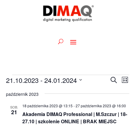
Wydarzenia
Wydarz
Wy
21.10.2023
 - 
24.01.2024
Szukaj
Lista
Wid
Nawiga
Wybierz
naw
po
październik 2023
datę.
wyszuk
18 października 2023 @ 13:15
-
27 października 2023 @ 16:00
SOB.
i
21
Akademia DIMAQ Professional | M.Szczur | 18-
widoka
27.10 | szkolenie ONLINE | BRAK MIEJSC