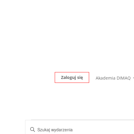
Zaloguj się
Akademia DIMAQ
Wydarzenia
Wydarzenia
Wpisz
Nawigacja
for
słowo