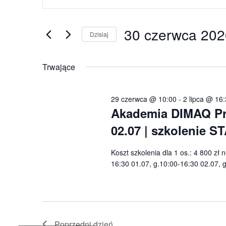
po
30
kluczowe.
wyszukiwaniu
czerwca
Szukaj
30 czerwca 202
i
wg
Dzisiaj
2026
widokach
słowa
Wybierz
kluczowego
datę.
Trwające
Wydarzenia.
29 czerwca @ 10:00
-
2 lipca @ 16
Akademia DIMAQ Pro
02.07 | szkolenie
Koszt szkolenia dla 1 os.: 4 800 zł
16:30 01.07, g.10:00-16:30 02.07,
Poprzedni dzień