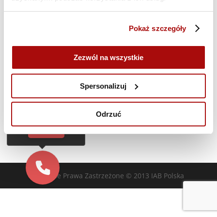
Poprzedni dzień
Następny dzień
Pokaż szczegóły
Zasubskrybuj kalendarz
Zezwól na wszystkie
Cześć!
Czy chcesz,
Spersonalizuj
żebyśmy oddzwonili
do Ciebie za darmo
w
28
sekund?
Odrzuć
TAK
Wszelkie Prawa Zastrzeżone © 2013 IAB Polska