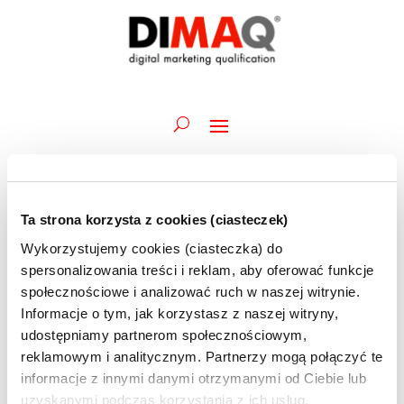
Ta strona korzysta z cookies (ciasteczek)
Wydarzenia
Wydarz
Wy
29.06.2026
Szukaj
Dzień
Wykorzystujemy cookies (ciasteczka) do
Wid
Nawiga
for
Wybierz
naw
spersonalizowania treści i reklam, aby oferować funkcje
po
10:00
29
datę.
społecznościowe i analizować ruch w naszej witrynie.
wyszuk
czerwca
Informacje o tym, jak korzystasz z naszej witryny,
29 czerwca @ 10:00
-
2 lipca @ 16:30
i
Akademia DIMAQ Professional | A.Maciorowski
2026
udostępniamy partnerom społecznościowym,
widoka
| 29.06-02.07 | szkolenie STACJONARNE
reklamowym i analitycznym. Partnerzy mogą połączyć te
informacje z innymi danymi otrzymanymi od Ciebie lub
uzyskanymi podczas korzystania z ich usług.