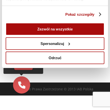
Customer Care | 16-17.10 | Szkolenie ONLINE
Pokaż szczegóły
Poprzedni dzień
Następny dzień
Zezwól na wszystkie
Cześć!
Zasubskrybuj kalendarz
Czy chcesz,
Spersonalizuj
żebyśmy oddzwonili
do Ciebie za darmo
w
28
sekund?
Odrzuć
TAK
Wszelkie Prawa Zastrzeżone © 2013 IAB Polska