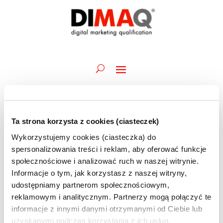
Ta strona korzysta z cookies (ciasteczek)
Wydarzenia
Wydarz
Wy
17.10.2023
Szukaj
Dzień
Wykorzystujemy cookies (ciasteczka) do
Wid
Nawiga
for
Wybierz
naw
spersonalizowania treści i reklam, aby oferować funkcje
po
Trwające
17
datę.
społecznościowe i analizować ruch w naszej witrynie.
wyszuk
października
Informacje o tym, jak korzystasz z naszej witryny,
9 października 2023 @ 09:45
-
18 października 2023 @ 12:30
i
Akademia DIMAQ Basic | M.Bartołd | 09-18.10 |
2023
udostępniamy partnerom społecznościowym,
widoka
szkolenie ONLINE
reklamowym i analitycznym. Partnerzy mogą połączyć te
informacje z innymi danymi otrzymanymi od Ciebie lub
uzyskanymi podczas korzystania z ich usług.
16 października 2023 @ 09:00
-
17 października 2023 @ 17:00