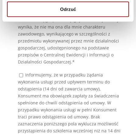
gospodarczą lub zawodową lub zawierającą
Odrzuć
umowę bezpośrednio związaną z moją
działalnością gospodarczą, gdy z treści tej umowy
wynika, że nie ma ona dla mnie charakteru
zawodowego, wynikającego w szczególności z
przedmiotu wykonywanej przez mnie działalności
gospodarczej, udostępnionego na podstawie
przepisów o Centralnej Ewidencji i Informacji o
Działalności Gospodarczej.*
Informujemy, że w przypadku żądania
wykonania usługi przed upływem terminu do
odstąpienia (14 dni od zawarcia umowy),
Konsument ma obowiązek zapłaty za świadczenia
spełnione do chwili odstąpienia od umowy. W
przypadku wykonania usługi w pełni Konsument
traci prawo odstąpienia od umowy. Brak
zaznaczenia poniższego pola wyklucza możliwość
przystąpienia do szkolenia wcześniej niż na 14 dni