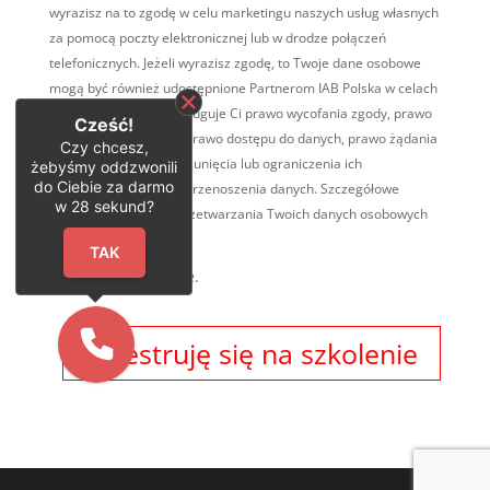
wyrazisz na to zgodę w celu marketingu naszych usług własnych
za pomocą poczty elektronicznej lub w drodze połączeń
telefonicznych. Jeżeli wyrazisz zgodę, to Twoje dane osobowe
mogą być również udostępnione Partnerom IAB Polska w celach
marketingowych. Przysługuje Ci prawo wycofania zgody, prawo
Cześć!
wniesienia sprzeciwu, prawo dostępu do danych, prawo żądania
Czy chcesz,
ich sprostowania, ich usunięcia lub ograniczenia ich
żebyśmy oddzwonili
do Ciebie za darmo
przetwarzania, prawo przenoszenia danych. Szczegółowe
w
28
sekund?
informacje na temat przetwarzania Twoich danych osobowych
TUTAJ
.
TAK
* Pola obowiązkowe.