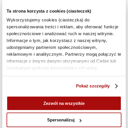
Ta strona korzysta z cookies (ciasteczek)
Kod rabatowy
Wykorzystujemy cookies (ciasteczka) do
spersonalizowania treści i reklam, aby oferować funkcje
społecznościowe i analizować ruch w naszej witrynie.
Uwagi (opcjonalne)
Informacje o tym, jak korzystasz z naszej witryny,
udostępniamy partnerom społecznościowym,
reklamowym i analitycznym. Partnerzy mogą połączyć te
informacje z innymi danymi otrzymanymi od Ciebie lub
uzyskanymi podczas korzystania z ich usług.
Pokaż szczegóły
Zezwól na wszystkie
Oświadczam, że jestem osobą fizyczną
Spersonalizuj
dokonującą z przedsiębiorcą czynności prawnej
niezwiązanej bezpośrednio z moją działalnością