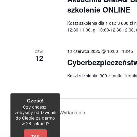
szkolenie ONLINE
Koszt szkolenia dla 1 os.: 3 600 zł 
12:30 11.06, g. 10:00-12:30 12.06, 
12 czerwca 2025 @ 10:00
-
13:45
CZW.
12
Cyberbezpieczeństwo
Koszt szkolenia: 900 zł netto Termi
Cześć!
Czy chcesz,
Poprzednie
Wydarzenia
żebyśmy oddzwonili
do Ciebie za darmo
w
28
sekund?
TAK