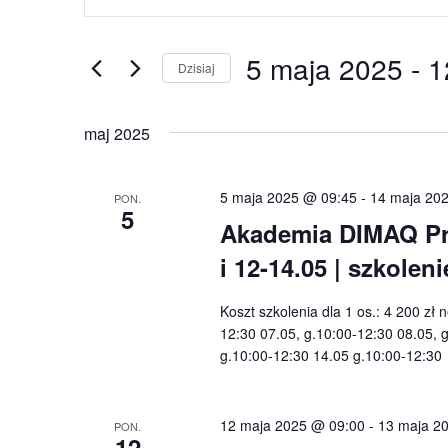
po
kluczowe.
wyszukiwaniu
Szukaj
5 maja 2025
 - 
1
i
wg
Dzisiaj
widokach
słowa
Wybierz
kluczowego
datę.
maj 2025
Wydarzenia.
5 maja 2025 @ 09:45
-
14 maja 20
PON.
5
Akademia DIMAQ Pro
i 12-14.05 | szkole
Koszt szkolenia dla 1 os.: 4 200 zł 
12:30 07.05, g.10:00-12:30 08.05, 
g.10:00-12:30 14.05 g.10:00-12:3
12 maja 2025 @ 09:00
-
13 maja 2
PON.
12