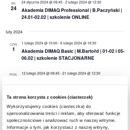
24 stycznia 2024 @ 09:45
-
2 lutego 2024 @ 12:30
ŚR.
24
Akademia DIMAQ Professional | B.Paczyński |
24.01-02.02 | szkolenie ONLINE
luty 2024
1 lutego 2024 @ 10:00
-
6 lutego 2024 @ 16:30
CZW.
1
Akademia DIMAQ Basic | M.Bartołd | 01-02 i 05-
06.02 | szkolenie STACJONARNE
12 lutego 2024 @ 09:45
-
21 lutego 2024 @ 12:30
PON.
12
Akademia DIMAQ Basic | M.Bartołd | 12-21.02 |
szkolenie ONLINE | BRAK MIEJSC
Ta strona korzysta z cookies (ciasteczek)
21 lutego 2024 @ 09:45
-
1 marca 2024 @ 12:30
ŚR.
Wykorzystujemy cookies (ciasteczka) do
21
Akademia DIMAQ Basic | J.Spytek | 21.02-01.03
spersonalizowania treści i reklam, aby oferować funkcje
| szkolenie ONLINE
społecznościowe i analizować ruch w naszej witrynie.
Informacje o tym, jak korzystasz z naszej witryny,