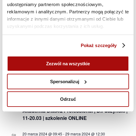
21 lutego 2024 @ 13:15
-
1 marca 2024 @ 16:00
udostępniamy partnerom społecznościowym,
ŚR.
21
Akademia DIMAQ Professional | B.Paczyński |
reklamowym i analitycznym. Partnerzy mogą połączyć te
21.02-01.03 | szkolenie ONLINE
informacje z innymi danymi otrzymanymi od Ciebie lub
uzyskanymi podczas korzystania z ich usług.
marzec 2024
Pokaż szczegóły
4 marca 2024 @ 10:00
-
8 marca 2024 @ 13:00
PON.
4
E-commerce | 04-08.03 | Szkolenie ONLINE
Zezwól na wszystkie
11 marca 2024 @ 09:45
-
20 marca 2024 @ 12:30
PON.
11
Akademia DIMAQ Basic | M.Bartołd | 11-20.03 |
Spersonalizuj
szkolenie ONLINE
Odrzuć
11 marca 2024 @ 09:45
-
20 marca 2024 @ 12:30
PON.
11
Akademia DIMAQ Professional | B.Paczyński |
11-20.03 | szkolenie ONLINE
20 marca 2024 @ 09:45
-
29 marca 2024 @ 12:30
ŚR.