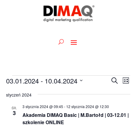
Wydarzenia
Wydarz
Wy
03.01.2024
 - 
10.04.2024
Szukaj
Lista
Wid
Nawiga
Wybierz
naw
po
styczeń 2024
datę.
wyszuk
3 stycznia 2024 @ 09:45
-
12 stycznia 2024 @ 12:30
ŚR.
i
3
Akademia DIMAQ Basic | M.Bartołd | 03-12.01 |
widoka
szkolenie ONLINE