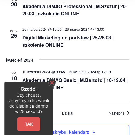
20
Akademia DIMAQ Professional | M.Szczur | 20-
29.03 | szkolenie ONLINE
25 marca 2024 @ 10:00
-
26 marca 2024 @ 13:00
PON.
25
Digital Marketing od podstaw | 25-26.03 |
szkolenie ONLINE
kwiecień 2024
10 kwietnia 2024 @ 09:45
-
19 kwietnia 2024 @ 12:30
ŚR.
10
Akademia DIMAQ Basic | M.Bartołd | 10-19.04 |
szkolenie ONLINE
Cześć!
Czy chcesz,
żebyśmy oddzwonili
do Ciebie za darmo
w
28
sekund?
Wydarzenia
Wydar
Poprzednie
Dzisiaj
Następne
TAK
Zasubskrybuj kalendarz