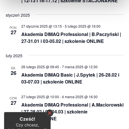
| 12-13 i 16-17.12 | szkolenie STACJONARNE
styczeń 2025
27 stycznia 2025 @ 13:15
-
5 lutego 2025 @ 16:00
PON.
27
Akademia DIMAQ Professional | B.Paczyński |
27-31.01 i 03-05.02 | szkolenie ONLINE
luty 2025
26 lutego 2025 @ 09:45
-
7 marca 2025 @ 12:30
ŚR.
26
Akademia DIMAQ Basic | J.Spytek | 26-28.02 i
03-07.03 | szkolenie ONLINE
27 lutego 2025 @ 10:00
-
4 marca 2025 @ 16:30
CZW.
27
Akademia DIMAQ Professional | A.Maciorowski
| 27-28.02 i 03-04.03 | szkolenie
STACJONARNE
Cześć!
Czy chcesz,