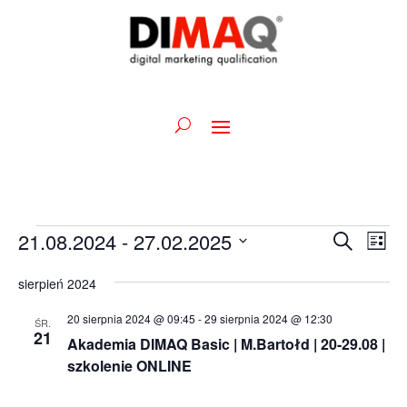
Wydarzenia
Wydarz
Wy
21.08.2024
 - 
27.02.2025
Szukaj
Lista
Wid
Nawiga
Wybierz
naw
po
sierpień 2024
datę.
wyszuk
20 sierpnia 2024 @ 09:45
-
29 sierpnia 2024 @ 12:30
ŚR.
i
21
Akademia DIMAQ Basic | M.Bartołd | 20-29.08 |
widoka
szkolenie ONLINE