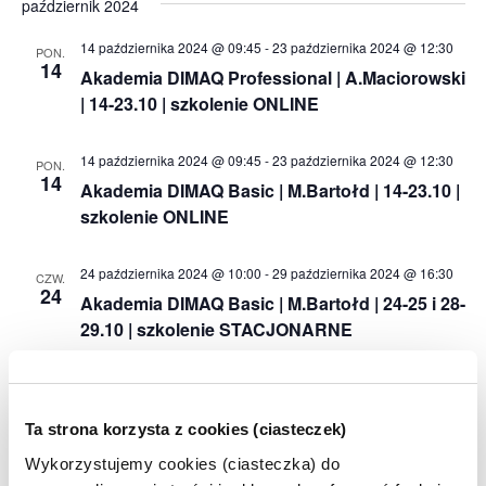
październik 2024
14 października 2024 @ 09:45
-
23 października 2024 @ 12:30
PON.
14
Akademia DIMAQ Professional | A.Maciorowski
| 14-23.10 | szkolenie ONLINE
14 października 2024 @ 09:45
-
23 października 2024 @ 12:30
PON.
14
Akademia DIMAQ Basic | M.Bartołd | 14-23.10 |
szkolenie ONLINE
24 października 2024 @ 10:00
-
29 października 2024 @ 16:30
CZW.
24
Akademia DIMAQ Basic | M.Bartołd | 24-25 i 28-
29.10 | szkolenie STACJONARNE
listopad 2024
4 listopada 2024 @ 09:45
-
14 listopada 2024 @ 12:30
Ta strona korzysta z cookies (ciasteczek)
PON.
4
Akademia DIMAQ Professional | A.Maciorowski
Wykorzystujemy cookies (ciasteczka) do
| 04-14.11 | szkolenie ONLINE