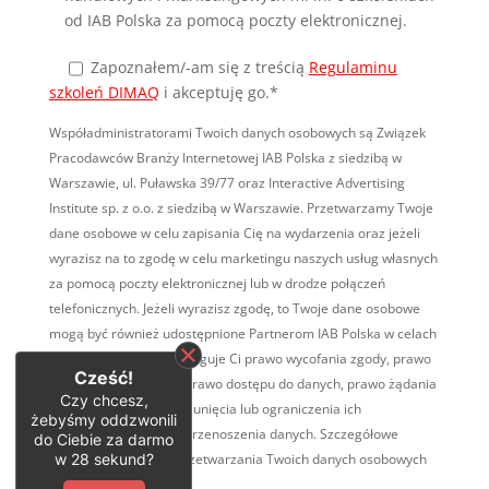
od IAB Polska za pomocą poczty elektronicznej.
Zapoznałem/-am się
z treścią
Regulaminu
szkoleń DIMAQ
i akceptuję go.*
Współadministratorami Twoich danych osobowych są Związek
Pracodawców Branży Internetowej IAB Polska z siedzibą w
Warszawie, ul. Puławska 39/77 oraz Interactive Advertising
Institute sp. z o.o. z siedzibą w Warszawie. Przetwarzamy Twoje
dane osobowe w celu zapisania Cię na wydarzenia oraz jeżeli
wyrazisz na to zgodę w celu marketingu naszych usług własnych
za pomocą poczty elektronicznej lub w drodze połączeń
telefonicznych. Jeżeli wyrazisz zgodę, to Twoje dane osobowe
mogą być również udostępnione Partnerom IAB Polska w celach
marketingowych. Przysługuje Ci prawo wycofania zgody, prawo
Cześć!
wniesienia sprzeciwu, prawo dostępu do danych, prawo żądania
Czy chcesz,
ich sprostowania, ich usunięcia lub ograniczenia ich
żebyśmy oddzwonili
przetwarzania, prawo przenoszenia danych. Szczegółowe
do Ciebie za darmo
w
28
sekund?
informacje na temat przetwarzania Twoich danych osobowych
TUTAJ
.