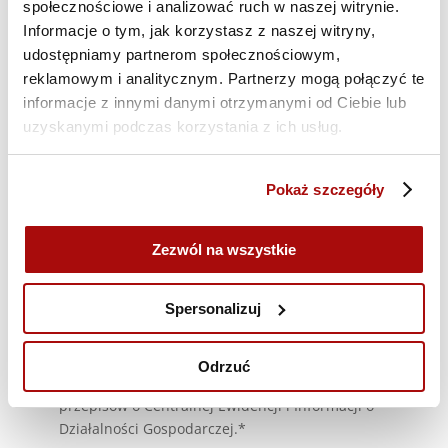
społecznościowe i analizować ruch w naszej witrynie.
Informacje o tym, jak korzystasz z naszej witryny,
udostępniamy partnerom społecznościowym,
reklamowym i analitycznym. Partnerzy mogą połączyć te
informacje z innymi danymi otrzymanymi od Ciebie lub
uzyskanymi podczas korzystania z ich usług.
Oświadczam, że jestem osobą fizyczną
Pokaż szczegóły
dokonującą z przedsiębiorcą czynności prawnej
niezwiązanej bezpośrednio z moją działalnością
gospodarczą lub zawodową lub zawierającą
Zezwól na wszystkie
umowę bezpośrednio związaną z moją
działalnością gospodarczą, gdy z treści tej umowy
Spersonalizuj
wynika, że nie ma ona dla mnie charakteru
zawodowego, wynikającego w szczególności z
przedmiotu wykonywanej przez mnie działalności
Odrzuć
gospodarczej, udostępnionego na podstawie
przepisów o Centralnej Ewidencji i Informacji o
Działalności Gospodarczej.*