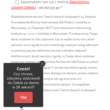
Zapoznałem/-am się
z treścią
Regulaminu
szkoleń DIMAQ
i akceptuję go.*
Współadministratorami Twoich danych osobowych są Związek
Pracodawców Branży Internetowej IAB Polska z siedzibą w
Warszawie, ul. Puławska 39/77 oraz Interactive Advertising
Institute sp. z o.o. z siedzibą w Warszawie. Przetwarzamy Twoje
dane osobowe w celu zapisania Cię na wydarzenia oraz jeżeli
wyrazisz na to zgodę w celu marketingu naszych usług własnych
za pomocą poczty elektronicznej lub w drodze połączeń
telefonicznych. Jeżeli wyrazisz zgodę, to Twoje dane osobowe
mogą być również udostępnione Partnerom IAB Polska w celach
marketingowych. Przysługuje Ci prawo wycofania zgody, prawo
Cześć!
wniesienia sprzeciwu, prawo dostępu do danych, prawo żądania
Czy chcesz,
żebyśmy oddzwonili
ich sprostowania, ich usunięcia lub ograniczenia ich
do Ciebie za darmo
przetwarzania, prawo przenoszenia danych. Szczegółowe
w
28
sekund?
informacje na temat przetwarzania Twoich danych osobowych
TUTAJ
.
TAK
* Pola obowiązkowe.