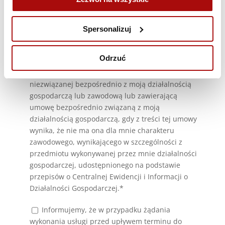
Spersonalizuj
Odrzuć
Oświadczam, że jestem osobą fizyczną
dokonującą z przedsiębiorcą czynności prawnej
niezwiązanej bezpośrednio z moją działalnością
gospodarczą lub zawodową lub zawierającą
umowę bezpośrednio związaną z moją
działalnością gospodarczą, gdy z treści tej umowy
wynika, że nie ma ona dla mnie charakteru
zawodowego, wynikającego w szczególności z
przedmiotu wykonywanej przez mnie działalności
gospodarczej, udostępnionego na podstawie
przepisów o Centralnej Ewidencji i Informacji o
Działalności Gospodarczej.*
Informujemy, że w przypadku żądania
wykonania usługi przed upływem terminu do