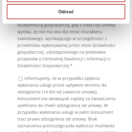
niezwiązanej bezpośrednio z moją działalnością
gospodarczą lub zawodową lub zawierającą
Odrzuć
umowę bezpośrednio związaną z moją
działalnością gospodarczą, gdy z treści tej umowy
wynika, że nie ma ona dla mnie charakteru
zawodowego, wynikającego w szczególności z
przedmiotu wykonywanej przez mnie działalności
gospodarczej, udostępnionego na podstawie
przepisów o Centralnej Ewidencji i Informacji o
Działalności Gospodarczej.*
Informujemy, że w przypadku żądania
wykonania usługi przed upływem terminu do
odstąpienia (14 dni od zawarcia umowy),
Konsument ma obowiązek zapłaty za świadczenia
spełnione do chwili odstąpienia od umowy. W
przypadku wykonania usługi w pełni Konsument
traci prawo odstąpienia od umowy. Brak
zaznaczenia poniższego pola wyklucza możliwość