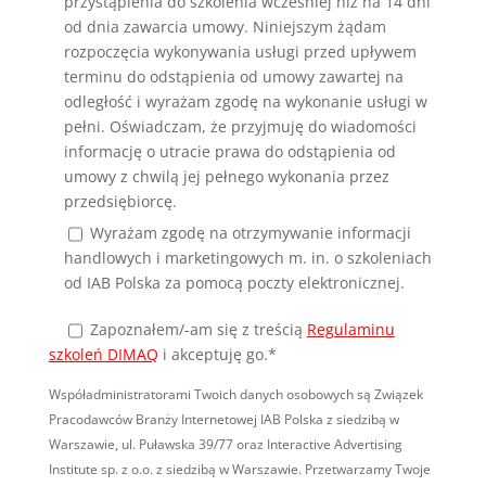
przystąpienia do szkolenia wcześniej niż na 14 dni
od dnia zawarcia umowy. Niniejszym żądam
rozpoczęcia wykonywania usługi przed upływem
terminu do odstąpienia od umowy zawartej na
odległość i wyrażam zgodę na wykonanie usługi w
pełni. Oświadczam, że przyjmuję do wiadomości
informację o utracie prawa do odstąpienia od
umowy z chwilą jej pełnego wykonania przez
przedsiębiorcę.
Wyrażam zgodę na otrzymywanie informacji
handlowych i marketingowych m. in. o szkoleniach
od IAB Polska za pomocą poczty elektronicznej.
Zapoznałem/-am się
z treścią
Regulaminu
szkoleń DIMAQ
i akceptuję go.*
Współadministratorami Twoich danych osobowych są Związek
Pracodawców Branży Internetowej IAB Polska z siedzibą w
Warszawie, ul. Puławska 39/77 oraz Interactive Advertising
Institute sp. z o.o. z siedzibą w Warszawie. Przetwarzamy Twoje