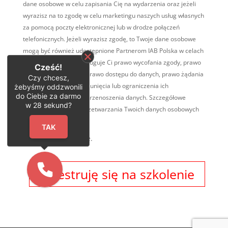
dane osobowe w celu zapisania Cię na wydarzenia oraz jeżeli
wyrazisz na to zgodę w celu marketingu naszych usług własnych
za pomocą poczty elektronicznej lub w drodze połączeń
telefonicznych. Jeżeli wyrazisz zgodę, to Twoje dane osobowe
mogą być również udostępnione Partnerom IAB Polska w celach
marketingowych. Przysługuje Ci prawo wycofania zgody, prawo
Cześć!
wniesienia sprzeciwu, prawo dostępu do danych, prawo żądania
Czy chcesz,
ich sprostowania, ich usunięcia lub ograniczenia ich
żebyśmy oddzwonili
do Ciebie za darmo
przetwarzania, prawo przenoszenia danych. Szczegółowe
w
28
sekund?
informacje na temat przetwarzania Twoich danych osobowych
TUTAJ
.
TAK
* Pola obowiązkowe.