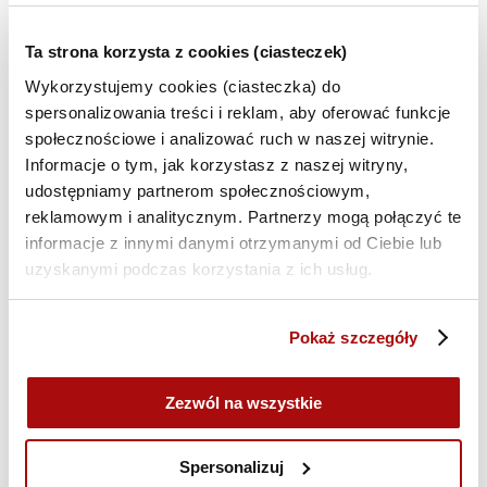
Ta strona korzysta z cookies (ciasteczek)
Kod rabatowy
Wykorzystujemy cookies (ciasteczka) do
spersonalizowania treści i reklam, aby oferować funkcje
społecznościowe i analizować ruch w naszej witrynie.
Uwagi (opcjonalne)
Informacje o tym, jak korzystasz z naszej witryny,
udostępniamy partnerom społecznościowym,
reklamowym i analitycznym. Partnerzy mogą połączyć te
informacje z innymi danymi otrzymanymi od Ciebie lub
uzyskanymi podczas korzystania z ich usług.
Pokaż szczegóły
Zezwól na wszystkie
Oświadczam, że jestem osobą fizyczną
Spersonalizuj
dokonującą z przedsiębiorcą czynności prawnej