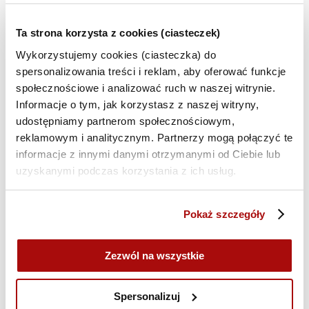
Ta strona korzysta z cookies (ciasteczek)
Kod rabatowy
Wykorzystujemy cookies (ciasteczka) do
spersonalizowania treści i reklam, aby oferować funkcje
społecznościowe i analizować ruch w naszej witrynie.
Uwagi (opcjonalne)
Informacje o tym, jak korzystasz z naszej witryny,
udostępniamy partnerom społecznościowym,
reklamowym i analitycznym. Partnerzy mogą połączyć te
informacje z innymi danymi otrzymanymi od Ciebie lub
uzyskanymi podczas korzystania z ich usług.
Pokaż szczegóły
Zezwól na wszystkie
Oświadczam, że jestem osobą fizyczną
Spersonalizuj
dokonującą z przedsiębiorcą czynności prawnej