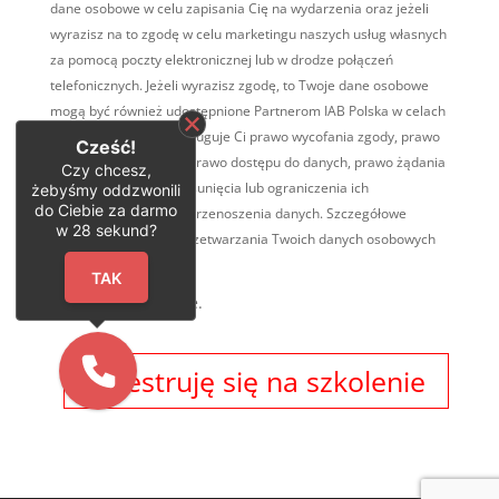
dane osobowe w celu zapisania Cię na wydarzenia oraz jeżeli
wyrazisz na to zgodę w celu marketingu naszych usług własnych
za pomocą poczty elektronicznej lub w drodze połączeń
telefonicznych. Jeżeli wyrazisz zgodę, to Twoje dane osobowe
mogą być również udostępnione Partnerom IAB Polska w celach
marketingowych. Przysługuje Ci prawo wycofania zgody, prawo
Cześć!
wniesienia sprzeciwu, prawo dostępu do danych, prawo żądania
Czy chcesz,
ich sprostowania, ich usunięcia lub ograniczenia ich
żebyśmy oddzwonili
do Ciebie za darmo
przetwarzania, prawo przenoszenia danych. Szczegółowe
w
28
sekund?
informacje na temat przetwarzania Twoich danych osobowych
TUTAJ
.
TAK
* Pola obowiązkowe.