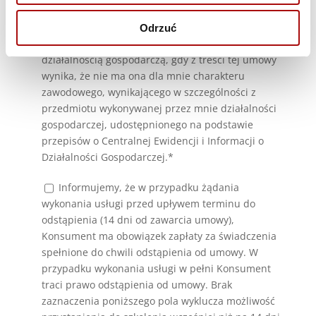
niezwiązanej bezpośrednio z moją działalnością
gospodarczą lub zawodową lub zawierającą
Odrzuć
umowę bezpośrednio związaną z moją
działalnością gospodarczą, gdy z treści tej umowy
wynika, że nie ma ona dla mnie charakteru
zawodowego, wynikającego w szczególności z
przedmiotu wykonywanej przez mnie działalności
gospodarczej, udostępnionego na podstawie
przepisów o Centralnej Ewidencji i Informacji o
Działalności Gospodarczej.*
Informujemy, że w przypadku żądania
wykonania usługi przed upływem terminu do
odstąpienia (14 dni od zawarcia umowy),
Konsument ma obowiązek zapłaty za świadczenia
spełnione do chwili odstąpienia od umowy. W
przypadku wykonania usługi w pełni Konsument
traci prawo odstąpienia od umowy. Brak
zaznaczenia poniższego pola wyklucza możliwość