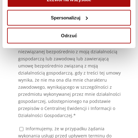
Spersonalizuj
Odrzuć
Oświadczam, że jestem osobą fizyczną
dokonującą z przedsiębiorcą czynności prawnej
niezwiązanej bezpośrednio z moją działalnością
gospodarczą lub zawodową lub zawierającą
umowę bezpośrednio związaną z moją
działalnością gospodarczą, gdy z treści tej umowy
wynika, że nie ma ona dla mnie charakteru
zawodowego, wynikającego w szczególności z
przedmiotu wykonywanej przez mnie działalności
gospodarczej, udostępnionego na podstawie
przepisów o Centralnej Ewidencji i Informacji o
Działalności Gospodarczej.*
Informujemy, że w przypadku żądania
wykonania usługi przed upływem terminu do