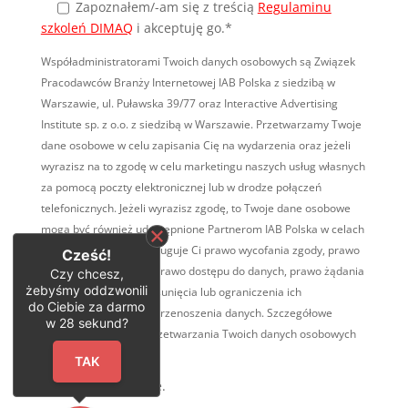
Zapoznałem/-am się
z treścią
Regulaminu
szkoleń DIMAQ
i akceptuję go.*
Współadministratorami Twoich danych osobowych są Związek
Pracodawców Branży Internetowej IAB Polska z siedzibą w
Warszawie, ul. Puławska 39/77 oraz Interactive Advertising
Institute sp. z o.o. z siedzibą w Warszawie. Przetwarzamy Twoje
dane osobowe w celu zapisania Cię na wydarzenia oraz jeżeli
wyrazisz na to zgodę w celu marketingu naszych usług własnych
za pomocą poczty elektronicznej lub w drodze połączeń
telefonicznych. Jeżeli wyrazisz zgodę, to Twoje dane osobowe
mogą być również udostępnione Partnerom IAB Polska w celach
marketingowych. Przysługuje Ci prawo wycofania zgody, prawo
Cześć!
wniesienia sprzeciwu, prawo dostępu do danych, prawo żądania
Czy chcesz,
żebyśmy oddzwonili
ich sprostowania, ich usunięcia lub ograniczenia ich
do Ciebie za darmo
przetwarzania, prawo przenoszenia danych. Szczegółowe
w
28
sekund?
informacje na temat przetwarzania Twoich danych osobowych
TUTAJ
.
TAK
* Pola obowiązkowe.