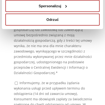
Spersonalizuj
Oświadczam, że jestem osobą fizyczną
dokonującą z przedsiębiorcą czynności prawnej
Odrzuć
niezwiązanej bezpośrednio z moją działalnością
gospodarczą lub zawodową lub zawierającą
umowę bezpośrednio związaną z moją
działalnością gospodarczą, gdy z treści tej umowy
wynika, że nie ma ona dla mnie charakteru
zawodowego, wynikającego w szczególności z
przedmiotu wykonywanej przez mnie działalności
gospodarczej, udostępnionego na podstawie
przepisów o Centralnej Ewidencji i Informacji o
Działalności Gospodarczej.*
Informujemy, że w przypadku żądania
wykonania usługi przed upływem terminu do
odstąpienia (14 dni od zawarcia umowy),
Konsument ma obowiązek zapłaty za świadczenia
spełnione do chwili odstąpienia od umowy. W