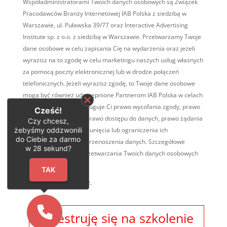
Współadministratorami Twoich danych osobowych są Związek
Pracodawców Branży Internetowej IAB Polska z siedzibą w
Warszawie, ul. Puławska 39/77 oraz Interactive Advertising
Institute sp. z o.o. z siedzibą w Warszawie. Przetwarzamy Twoje
dane osobowe w celu zapisania Cię na wydarzenia oraz jeżeli
wyrazisz na to zgodę w celu marketingu naszych usług własnych
za pomocą poczty elektronicznej lub w drodze połączeń
telefonicznych. Jeżeli wyrazisz zgodę, to Twoje dane osobowe
mogą być również udostępnione Partnerom IAB Polska w celach
marketingowych. Przysługuje Ci prawo wycofania zgody, prawo
Cześć!
wniesienia sprzeciwu, prawo dostępu do danych, prawo żądania
Czy chcesz,
żebyśmy oddzwonili
ich sprostowania, ich usunięcia lub ograniczenia ich
do Ciebie za darmo
przetwarzania, prawo przenoszenia danych. Szczegółowe
w
28
sekund?
informacje na temat przetwarzania Twoich danych osobowych
TUTAJ
.
TAK
* Pola obowiązkowe.