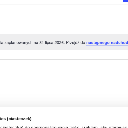
ia zaplanowanych na 31 lipca 2026. Przejdź do
następnego nadchod
Powiadomienie
ies (ciasteczek)
iasteczka) do spersonalizowania treści i reklam, aby oferować