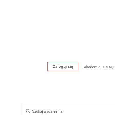
Zaloguj się
Akademia DIMAQ
Wydarzenia
Wydarzenia
Wpisz
Nawigacja
for
słowo