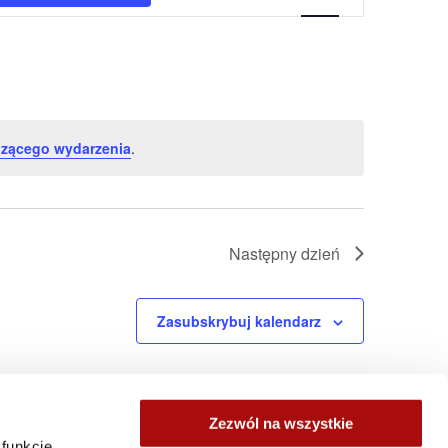
nawigacja
zącego wydarzenia
.
Następny dzień
Zasubskrybuj kalendarz
Zezwól na wszystkie
 funkcje