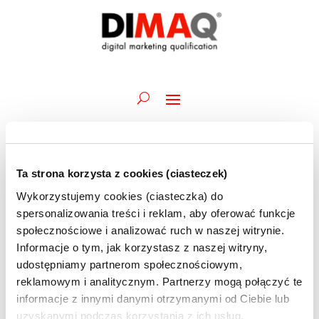
Ta strona korzysta z cookies (ciasteczek)
Wydarzenia
Wydarz
Wy
27.07.2026
Szukaj
Dzień
Wykorzystujemy cookies (ciasteczka) do
Wid
Nawiga
for
Wybierz
naw
spersonalizowania treści i reklam, aby oferować funkcje
po
Trwające
27
datę.
społecznościowe i analizować ruch w naszej witrynie.
wyszuk
lipca
Informacje o tym, jak korzystasz z naszej witryny,
20 lipca @ 08:00
-
29 lipca @ 10:30
i
Akademia DIMAQ Professional | J.Szostak | 20-
2026
udostępniamy partnerom społecznościowym,
widoka
24 i 27-29.07 | szkolenie ONLINE
reklamowym i analitycznym. Partnerzy mogą połączyć te
informacje z innymi danymi otrzymanymi od Ciebie lub
uzyskanymi podczas korzystania z ich usług.