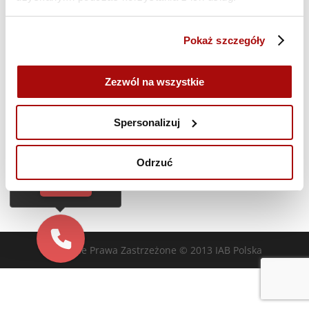
Poprzedni dzień
Następny dzień
Pokaż szczegóły
Zasubskrybuj kalendarz
Zezwól na wszystkie
Cześć!
Czy chcesz,
Spersonalizuj
żebyśmy oddzwonili
do Ciebie za darmo
w
28
sekund?
Odrzuć
TAK
Wszelkie Prawa Zastrzeżone © 2013 IAB Polska