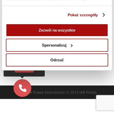
Poprzedni dzień
Następny dzień
Pokaż szczegóły
Zasubskrybuj kalendarz
Zezwól na wszystkie
Cześć!
Czy chcesz,
Spersonalizuj
żebyśmy oddzwonili
do Ciebie za darmo
w
28
sekund?
Odrzuć
TAK
Wszelkie Prawa Zastrzeżone © 2013 IAB Polska