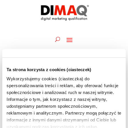
Ta strona korzysta z cookies (ciasteczek)
Wydarzenia
Wydarz
Wy
22.07.2026
Szukaj
Dzień
Wykorzystujemy cookies (ciasteczka) do
Wid
Nawiga
for
Wybierz
naw
spersonalizowania treści i reklam, aby oferować funkcje
po
Trwające
22
datę.
społecznościowe i analizować ruch w naszej witrynie.
wyszuk
lipca
Informacje o tym, jak korzystasz z naszej witryny,
20 lipca @ 08:00
-
29 lipca @ 10:30
i
Akademia DIMAQ Professional | J.Szostak | 20-
2026
udostępniamy partnerom społecznościowym,
widoka
24 i 27-29.07 | szkolenie ONLINE
reklamowym i analitycznym. Partnerzy mogą połączyć te
informacje z innymi danymi otrzymanymi od Ciebie lub
uzyskanymi podczas korzystania z ich usług.