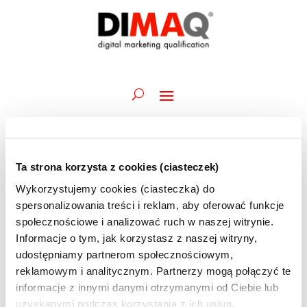
Ta strona korzysta z cookies (ciasteczek)
Wydarzenia
Wydarz
Wy
14.07.2026
Szukaj
Dzień
Wykorzystujemy cookies (ciasteczka) do
Wid
Nawiga
for
Wybierz
naw
spersonalizowania treści i reklam, aby oferować funkcje
po
Trwające
14
datę.
społecznościowe i analizować ruch w naszej witrynie.
wyszuk
lipca
Informacje o tym, jak korzystasz z naszej witryny,
6 lipca @ 09:45
-
15 lipca @ 12:30
i
Akademia DIMAQ Professional | A.Maciorowski
2026
udostępniamy partnerom społecznościowym,
widoka
| 06-10 i 13-15.07 | szkolenie ONLINE | BRAK
reklamowym i analitycznym. Partnerzy mogą połączyć te
MIEJSC
informacje z innymi danymi otrzymanymi od Ciebie lub
uzyskanymi podczas korzystania z ich usług.