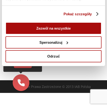
Poprzedni dzień
Następny dzień
Pokaż szczegóły
Zasubskrybuj kalendarz
Zezwól na wszystkie
Cześć!
Czy chcesz,
Spersonalizuj
żebyśmy oddzwonili
do Ciebie za darmo
w
28
sekund?
Odrzuć
TAK
Wszelkie Prawa Zastrzeżone © 2013 IAB Polska