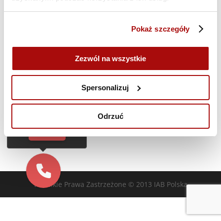
Akademia DIMAQ Professional | A.Maciorowski
| 06-10 i 13-15.07 | szkolenie ONLINE | BRAK
Pokaż szczegóły
MIEJSC
Zezwól na wszystkie
Cześć!
Poprzedni dzień
Następny dzień
Czy chcesz,
Spersonalizuj
żebyśmy oddzwonili
do Ciebie za darmo
Zasubskrybuj kalendarz
w
28
sekund?
Odrzuć
TAK
Wszelkie Prawa Zastrzeżone © 2013 IAB Polska