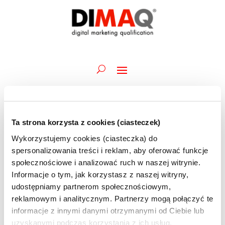
Ta strona korzysta z cookies (ciasteczek)
Wydarzenia
Wydarz
Wy
08.07.2026
Szukaj
Dzień
Wykorzystujemy cookies (ciasteczka) do
Wid
Nawiga
for
Wybierz
naw
spersonalizowania treści i reklam, aby oferować funkcje
po
Trwające
8
datę.
społecznościowe i analizować ruch w naszej witrynie.
wyszuk
lipca
Informacje o tym, jak korzystasz z naszej witryny,
2 lipca @ 09:45
-
13 lipca @ 12:30
i
Akademia DIMAQ Basic | M.Bartołd | 02-03, 06-
2026
udostępniamy partnerom społecznościowym,
widoka
10 i 13.07 | szkolenie ONLINE
reklamowym i analitycznym. Partnerzy mogą połączyć te
informacje z innymi danymi otrzymanymi od Ciebie lub
uzyskanymi podczas korzystania z ich usług.
6 lipca @ 09:45
-
15 lipca @ 12:30