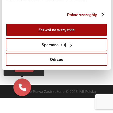
Poprzedni dzień
Następny dzień
Pokaż szczegóły
Zasubskrybuj kalendarz
Zezwól na wszystkie
Cześć!
Czy chcesz,
Spersonalizuj
żebyśmy oddzwonili
do Ciebie za darmo
w
28
sekund?
Odrzuć
TAK
Wszelkie Prawa Zastrzeżone © 2013 IAB Polska