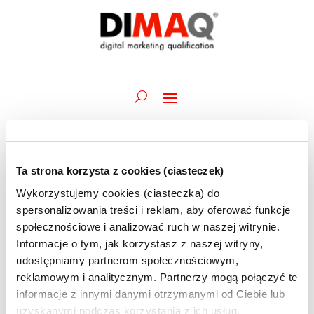
Ta strona korzysta z cookies (ciasteczek)
Wydarzenia
Wydarz
Wy
05.07.2026
Szukaj
Dzień
Wykorzystujemy cookies (ciasteczka) do
Wid
Nawiga
for
Wybierz
naw
spersonalizowania treści i reklam, aby oferować funkcje
po
Trwające
5
datę.
społecznościowe i analizować ruch w naszej witrynie.
wyszuk
lipca
Informacje o tym, jak korzystasz z naszej witryny,
2 lipca @ 09:45
-
13 lipca @ 12:30
i
Akademia DIMAQ Basic | M.Bartołd | 02-03, 06-
2026
udostępniamy partnerom społecznościowym,
widoka
10 i 13.07 | szkolenie ONLINE
reklamowym i analitycznym. Partnerzy mogą połączyć te
informacje z innymi danymi otrzymanymi od Ciebie lub
uzyskanymi podczas korzystania z ich usług.