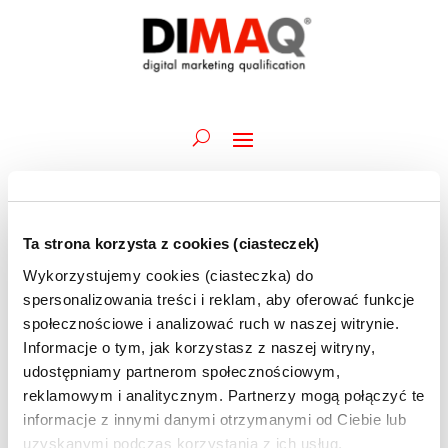
Ta strona korzysta z cookies (ciasteczek)
Wydarzenia
Wydarz
Wy
26.06.2026
Szukaj
Dzień
Wykorzystujemy cookies (ciasteczka) do
Wid
Nawiga
for
Wybierz
naw
spersonalizowania treści i reklam, aby oferować funkcje
po
Trwające
26
datę.
społecznościowe i analizować ruch w naszej witrynie.
wyszuk
czerwca
Informacje o tym, jak korzystasz z naszej witryny,
25 czerwca @ 10:00
-
26 czerwca @ 13:00
i
Digital Marketing od podstaw | 25-26.06 |
2026
udostępniamy partnerom społecznościowym,
widoka
szkolenie ONLINE
reklamowym i analitycznym. Partnerzy mogą połączyć te
informacje z innymi danymi otrzymanymi od Ciebie lub
uzyskanymi podczas korzystania z ich usług.