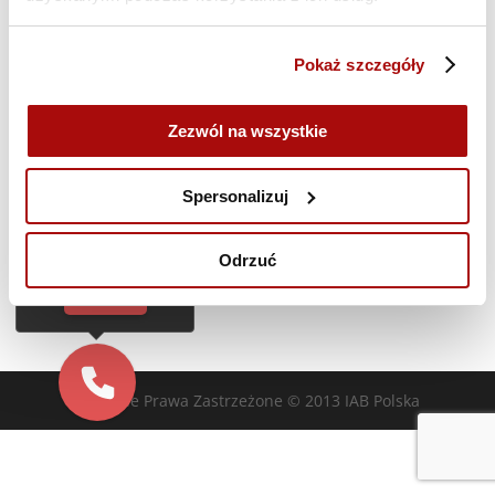
Poprzedni dzień
Następny dzień
Pokaż szczegóły
Zasubskrybuj kalendarz
Zezwól na wszystkie
Cześć!
Czy chcesz,
Spersonalizuj
żebyśmy oddzwonili
do Ciebie za darmo
w
28
sekund?
Odrzuć
TAK
Wszelkie Prawa Zastrzeżone © 2013 IAB Polska