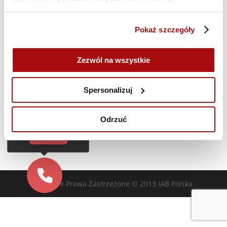
Akademia DIMAQ Professional | B.Paczyński |
16-19 i 22-25.06 | szkolenie ONLINE
Pokaż szczegóły
Zezwól na wszystkie
Poprzedni dzień
Następny dzień
Cześć!
Czy chcesz,
Spersonalizuj
żebyśmy oddzwonili
Zasubskrybuj kalendarz
do Ciebie za darmo
w
28
sekund?
Odrzuć
TAK
Wszelkie Prawa Zastrzeżone © 2013 IAB Polska