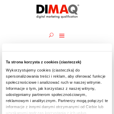
Ta strona korzysta z cookies (ciasteczek)
Wydarzenia
Wydarz
Wy
21.06.2026
Szukaj
Dzień
Wykorzystujemy cookies (ciasteczka) do
Wid
Nawiga
for
Wybierz
naw
spersonalizowania treści i reklam, aby oferować funkcje
po
Trwające
21
datę.
społecznościowe i analizować ruch w naszej witrynie.
wyszuk
czerwca
Informacje o tym, jak korzystasz z naszej witryny,
15 czerwca @ 09:45
-
24 czerwca @ 12:30
i
Akademia DIMAQ Basic | M.Bartołd | 15-19 i 22-
2026
udostępniamy partnerom społecznościowym,
widoka
24.06 | szkolenie ONLINE
reklamowym i analitycznym. Partnerzy mogą połączyć te
informacje z innymi danymi otrzymanymi od Ciebie lub
uzyskanymi podczas korzystania z ich usług.
16 czerwca @ 10:00
-
25 czerwca @ 12:30