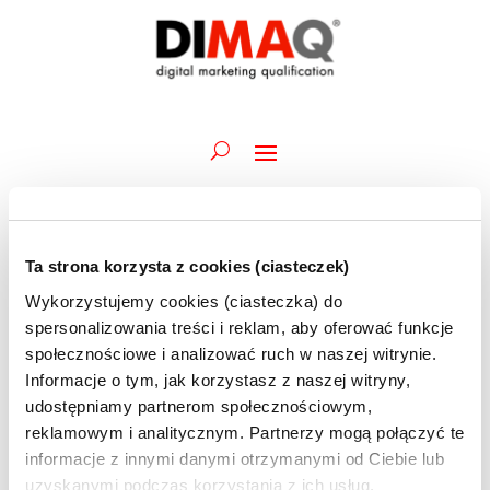
Ta strona korzysta z cookies (ciasteczek)
Wydarzenia
Wydarz
Wy
12.06.2026
Szukaj
Dzień
Wykorzystujemy cookies (ciasteczka) do
Wid
Nawiga
for
Wybierz
naw
spersonalizowania treści i reklam, aby oferować funkcje
po
Trwające
12
datę.
społecznościowe i analizować ruch w naszej witrynie.
wyszuk
czerwca
Informacje o tym, jak korzystasz z naszej witryny,
1 czerwca @ 09:45
-
12 czerwca @ 12:30
i
Akademia DIMAQ Professional | A.Maciorowski
2026
udostępniamy partnerom społecznościowym,
widoka
| 01-03 i 08-12.06 | szkolenie ONLINE
reklamowym i analitycznym. Partnerzy mogą połączyć te
informacje z innymi danymi otrzymanymi od Ciebie lub
uzyskanymi podczas korzystania z ich usług.