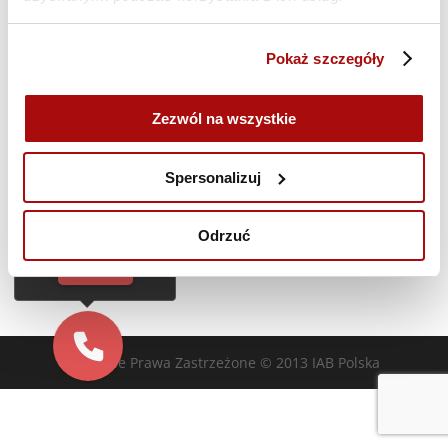
Poprzedni dzień
Następny dzień
Pokaż szczegóły
Zasubskrybuj kalendarz
Zezwól na wszystkie
Cześć!
Czy chcesz,
Spersonalizuj
żebyśmy oddzwonili
do Ciebie za darmo
w
28
sekund?
Odrzuć
TAK
Wszelkie Prawa Zastrzeżone © 2013 IAB Polska