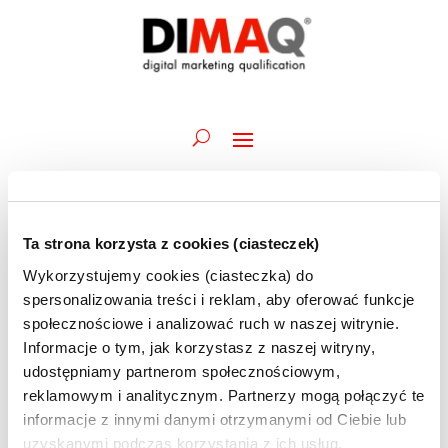
Ta strona korzysta z cookies (ciasteczek)
Wydarzenia
Wydarz
Wy
08.06.2026
Szukaj
Dzień
Wykorzystujemy cookies (ciasteczka) do
Wid
Nawiga
for
Wybierz
naw
spersonalizowania treści i reklam, aby oferować funkcje
po
Trwające
8
datę.
społecznościowe i analizować ruch w naszej witrynie.
wyszuk
czerwca
Informacje o tym, jak korzystasz z naszej witryny,
1 czerwca @ 09:45
-
12 czerwca @ 12:30
i
Akademia DIMAQ Professional | A.Maciorowski
2026
udostępniamy partnerom społecznościowym,
widoka
| 01-03 i 08-12.06 | szkolenie ONLINE
reklamowym i analitycznym. Partnerzy mogą połączyć te
informacje z innymi danymi otrzymanymi od Ciebie lub
10:00
uzyskanymi podczas korzystania z ich usług.