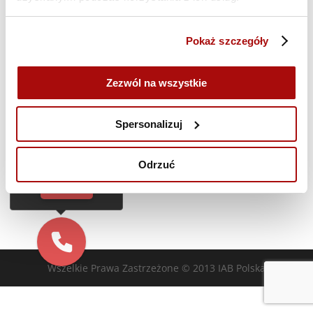
8 czerwca @ 10:00
-
10 czerwca @ 15:00
Mierzenie efektywności kampanii
Pokaż szczegóły
marketingowej | 08-10.06 | szkolenie ONLINE
Zezwól na wszystkie
Cześć!
Poprzedni dzień
Następny dzień
Czy chcesz,
Spersonalizuj
żebyśmy oddzwonili
do Ciebie za darmo
w
28
sekund?
Zasubskrybuj kalendarz
Odrzuć
TAK
Wszelkie Prawa Zastrzeżone © 2013 IAB Polska