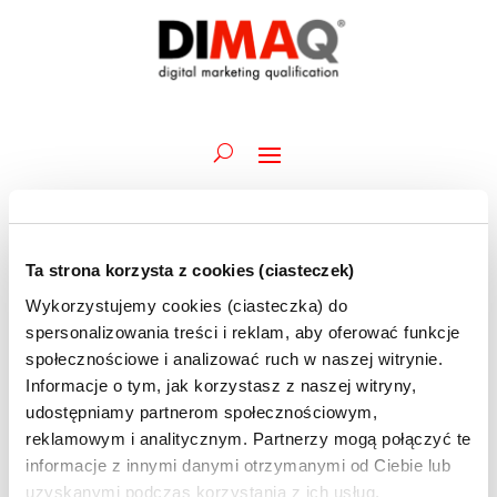
Ta strona korzysta z cookies (ciasteczek)
Wydarzenia
Wydarz
Wy
27.11.2025
Szukaj
Dzień
Wykorzystujemy cookies (ciasteczka) do
Wid
Nawiga
for
Wybierz
naw
spersonalizowania treści i reklam, aby oferować funkcje
po
Trwające
27
datę.
społecznościowe i analizować ruch w naszej witrynie.
wyszuk
listopada
Informacje o tym, jak korzystasz z naszej witryny,
24 listopada 2025 @ 13:30
-
3 grudnia 2025 @ 16:00
i
Akademia DIMAQ Professional | B.Paczyński |
2025
udostępniamy partnerom społecznościowym,
widoka
24-28.11 i 01-03.12 | szkolenie ONLINE
reklamowym i analitycznym. Partnerzy mogą połączyć te
informacje z innymi danymi otrzymanymi od Ciebie lub
10:00
uzyskanymi podczas korzystania z ich usług.