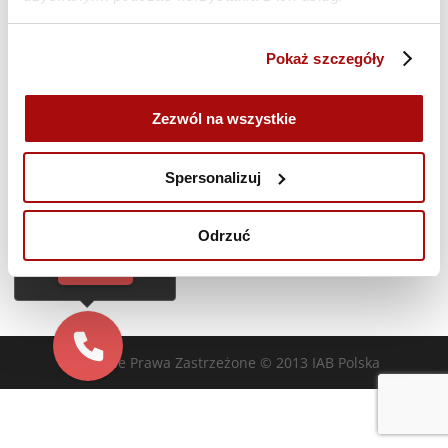
Poprzedni dzień
Następny dzień
Pokaż szczegóły
Zasubskrybuj kalendarz
Zezwól na wszystkie
Cześć!
Czy chcesz,
Spersonalizuj
żebyśmy oddzwonili
do Ciebie za darmo
w
28
sekund?
Odrzuć
TAK
Wszelkie Prawa Zastrzeżone © 2013 IAB Polska