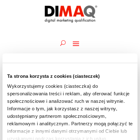
Ta strona korzysta z cookies (ciasteczek)
Wydarzenia
Wydarz
Wy
28.09.2025
Szukaj
Dzień
Wykorzystujemy cookies (ciasteczka) do
Wid
Nawiga
for
Wybierz
naw
spersonalizowania treści i reklam, aby oferować funkcje
po
Trwające
28
datę.
społecznościowe i analizować ruch w naszej witrynie.
wyszuk
września
Informacje o tym, jak korzystasz z naszej witryny,
22 września 2025 @ 16:15
-
1 października 2025 @ 19:00
i
Akademia DIMAQ Professional | J.Szostak | 22-
2025
udostępniamy partnerom społecznościowym,
widoka
26 i 30.09-01.10 | szkolenie ONLINE
reklamowym i analitycznym. Partnerzy mogą połączyć te
informacje z innymi danymi otrzymanymi od Ciebie lub
uzyskanymi podczas korzystania z ich usług.