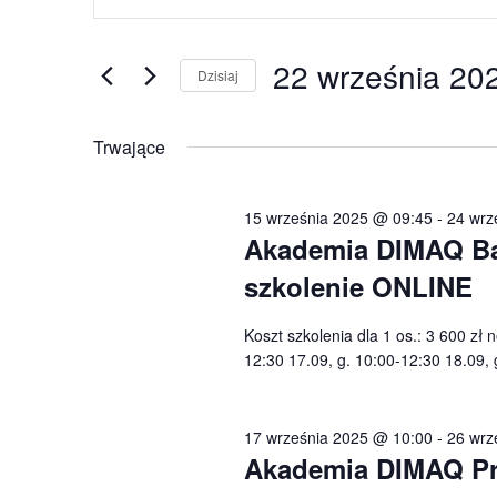
po
22
kluczowe.
wyszukiwaniu
września
Szukaj
22 września 20
i
wg
Dzisiaj
2025
widokach
słowa
Wybierz
kluczowego
datę.
Trwające
Wydarzenia.
15 września 2025 @ 09:45
-
24 wrz
Akademia DIMAQ Basi
szkolenie ONLINE
Koszt szkolenia dla 1 os.: 3 600 zł 
12:30 17.09, g. 10:00-12:30 18.09, 
17 września 2025 @ 10:00
-
26 wrz
Akademia DIMAQ Prof