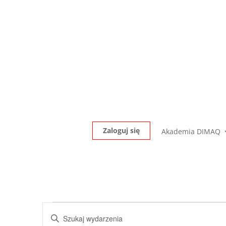
Zaloguj się
Akademia DIMAQ
Wydarzenia
Wydarzenia
Wpisz
Nawigacja
for
słowo