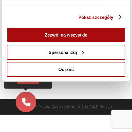
i
widoka
Zasubskrybuj kalendarz
Pokaż szczegóły
Zezwól na wszystkie
Cześć!
Czy chcesz,
Spersonalizuj
żebyśmy oddzwonili
do Ciebie za darmo
w
28
sekund?
Odrzuć
TAK
Wszelkie Prawa Zastrzeżone © 2013 IAB Polska