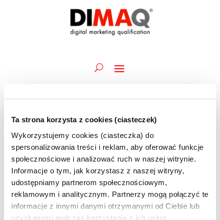
Ta strona korzysta z cookies (ciasteczek)
Wydarzenia
Wykorzystujemy cookies (ciasteczka) do
Brak wydarzenia zaplanowanych na 16 lutego 2025. Przejdź do
for
Powiadomienie
następnego nadchodzącego wydarzenia
.
spersonalizowania treści i reklam, aby oferować funkcje
16
społecznościowe i analizować ruch w naszej witrynie.
Wydarz
Wy
lutego
16.02.2025
Szukaj
Informacje o tym, jak korzystasz z naszej witryny,
Dzień
Wid
Nawiga
2025
udostępniamy partnerom społecznościowym,
Wybierz
naw
po
reklamowym i analitycznym. Partnerzy mogą połączyć te
datę.
Poprzedni dzień
Następny dzień
wyszuk
informacje z innymi danymi otrzymanymi od Ciebie lub
uzyskanymi podczas korzystania z ich usług.