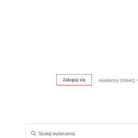
Zaloguj się
Akademia DIMAQ
Wydarzenia
Wydarzenia
Wpisz
Nawigacja
for
słowo