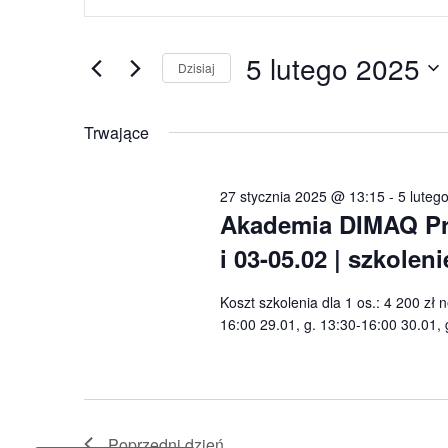
po
5
kluczowe.
wyszukiwaniu
lutego
Szukaj
5 lutego 2025
i
wg
Dzisiaj
2025
widokach
słowa
Wybierz
kluczowego
datę.
Trwające
Wydarzenia.
27 stycznia 2025 @ 13:15
-
5 luteg
Akademia DIMAQ Prof
i 03-05.02 | szkole
Koszt szkolenia dla 1 os.: 4 200 zł 
16:00 29.01, g. 13:30-16:00 30.01, 
Poprzedni dzień