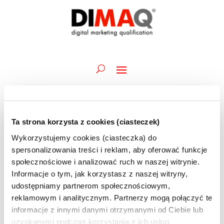
Ta strona korzysta z cookies (ciasteczek)
Wydarzenia
Wydarz
Wy
07.11.2024
Szukaj
Dzień
Wykorzystujemy cookies (ciasteczka) do
Wid
Nawiga
for
Wybierz
naw
spersonalizowania treści i reklam, aby oferować funkcje
po
Trwające
7
datę.
społecznościowe i analizować ruch w naszej witrynie.
wyszuk
listopada
Informacje o tym, jak korzystasz z naszej witryny,
4 listopada 2024 @ 09:45
-
14 listopada 2024 @ 12:30
i
Akademia DIMAQ Professional | A.Maciorowski
2024
udostępniamy partnerom społecznościowym,
widoka
| 04-14.11 | szkolenie ONLINE
reklamowym i analitycznym. Partnerzy mogą połączyć te
informacje z innymi danymi otrzymanymi od Ciebie lub
uzyskanymi podczas korzystania z ich usług.