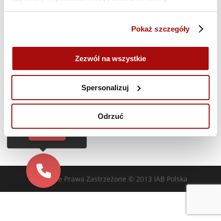
Poprzedni dzień
Następny dzień
Pokaż szczegóły
Zasubskrybuj kalendarz
Zezwól na wszystkie
Cześć!
Czy chcesz,
Spersonalizuj
żebyśmy oddzwonili
do Ciebie za darmo
w
28
sekund?
Odrzuć
TAK
Wszelkie Prawa Zastrzeżone © 2013 IAB Polska