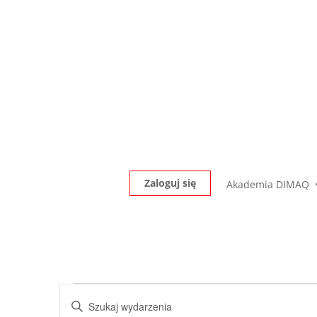
Zaloguj się
Akademia DIMAQ
Wydarzenia
Wydarzenia
Wpisz
Nawigacja
for
słowo