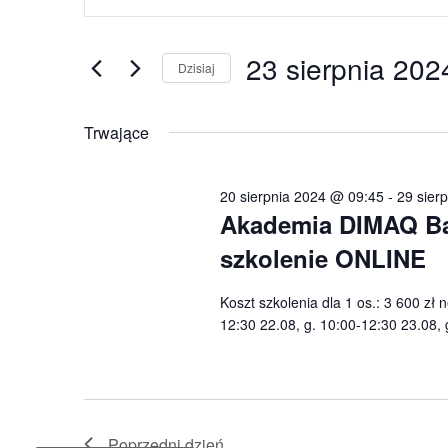
po
23
kluczowe.
wyszukiwaniu
sierpnia
Szukaj
23 sierpnia 202
i
wg
Dzisiaj
2024
widokach
słowa
Wybierz
kluczowego
datę.
Trwające
Wydarzenia.
20 sierpnia 2024 @ 09:45
-
29 sier
Akademia DIMAQ Basi
szkolenie ONLINE
Koszt szkolenia dla 1 os.: 3 600 zł 
12:30 22.08, g. 10:00-12:30 23.08, 
Poprzedni dzień