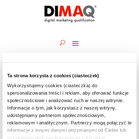
Ta strona korzysta z cookies (ciasteczek)
Wydarzenia
Wydarz
Wy
06.08.2024
Szukaj
Dzień
Wykorzystujemy cookies (ciasteczka) do
Wid
Nawiga
for
Wybierz
naw
spersonalizowania treści i reklam, aby oferować funkcje
po
Trwające
6
datę.
społecznościowe i analizować ruch w naszej witrynie.
wyszuk
sierpnia
Informacje o tym, jak korzystasz z naszej witryny,
29 lipca 2024 @ 09:45
-
7 sierpnia 2024 @ 12:30
i
Akademia DIMAQ Basic | J.Spytek | 29.07-07.08
2024
udostępniamy partnerom społecznościowym,
widoka
| szkolenie ONLINE
reklamowym i analitycznym. Partnerzy mogą połączyć te
informacje z innymi danymi otrzymanymi od Ciebie lub
uzyskanymi podczas korzystania z ich usług.