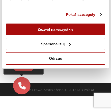
Poprzedni dzień
Następny dzień
Pokaż szczegóły
Zasubskrybuj kalendarz
Zezwól na wszystkie
Cześć!
Czy chcesz,
Spersonalizuj
żebyśmy oddzwonili
do Ciebie za darmo
w
28
sekund?
Odrzuć
TAK
Wszelkie Prawa Zastrzeżone © 2013 IAB Polska